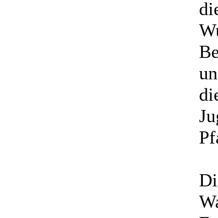
di
Wu
Be
un
di
Ju
Pf
Di
Wa