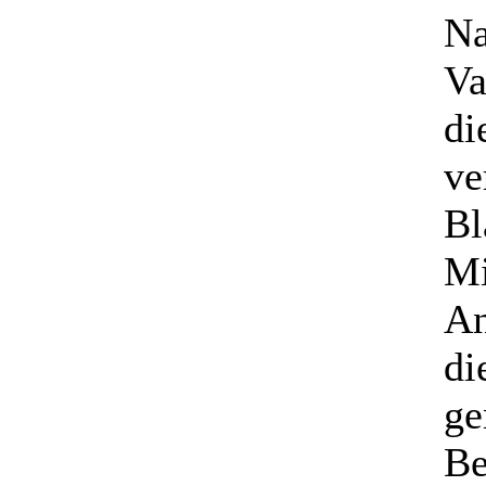
Na
Va
di
ve
Bl
Mi
An
di
ge
Be