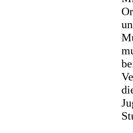
Or
un
Mu
mu
be
Ve
di
Ju
St