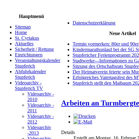
Hauptmenü
Datenschutzerklärung
Sitemap
Home
Neue Artikel
St. Cyriakus
Aktuelles
Termin vormerken: 80er und 90er
Sicherheit / Rettung
Kindermarathonlauf bei der SG S
Einrichtungen
Stupfericher Ferienprogramm 20
Veranstaltungskalender
Stadtwerke---Informationen zu G
Stupferich
Sitzung des Ortschaftsrats Stupfe
Abfuhrkalender
Der Heimatverein feierte sein M
Stupferich
Erfolgreiches Vatertagsfest des 
Videoarchiv -
Stupferich stellt den Maibaum 20
Stupferich TV
Videoarchiv -
2010
Arbeiten an Turmbergte
Videoarchiv -
2011
Videoarchiv -
2012
Videoarchiv
Details
-2013
Erstellt am Montag, 16. Februar
Videoarchiv