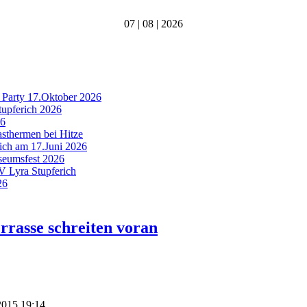
07 | 08 | 2026
 Party 17.Oktober 2026
tupferich 2026
26
asthermen bei Hitze
rich am 17.Juni 2026
useumsfest 2026
MV Lyra Stupferich
26
rrasse schreiten voran
 2015 19:14