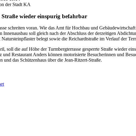
on der Stadt KA
t Straße wieder einspurig befahrbar
asse schreiten voran. Wie das Amt für Hochbau und Gebäudewirtschaft m
dem Innenausbau soll gleich nach der Abschluss der derzeitigen Abdich
 Natursteinpflaster belegt sowie die Reichardtstraße im Verlauf der Ter
il, soll die auf Höhe der Turmbergterrasse gesperrte Straße wieder ein
z und Restaurant Anders können motorisierte Besucherinnen und Besuc
n und das Schützenhaus über die Jean-Ritzert-Straße.
et