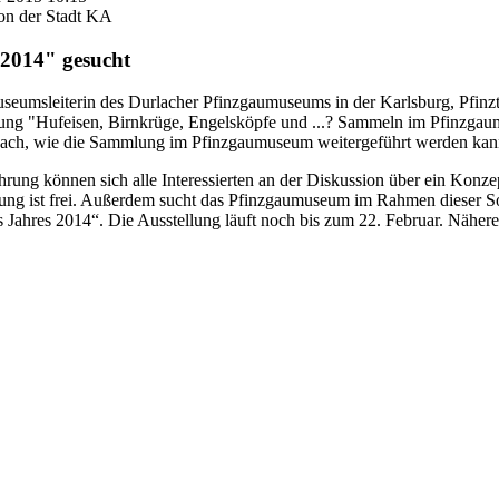
on der Stadt KA
 2014" gesucht
seumsleiterin des Durlacher Pfinzgaumuseums in der Karlsburg, Pfinzt
llung "Hufeisen, Birnkrüge, Engelsköpfe und ...? Sammeln im Pfinzga
danach, wie die Sammlung im Pfinzgaumuseum weitergeführt werden kan
ung können sich alle Interessierten an der Diskussion über ein Konze
taltung ist frei. Außerdem sucht das Pfinzgaumuseum im Rahmen dieser 
 Jahres 2014“. Die Ausstellung läuft noch bis zum 22. Februar. Nähere 