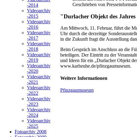
Geschrieben von Presseinformati
-2014
Videoarchiv
"Durlacher Objekt des Jahres
-2015
Videoarchiv
-2016
Am Mittwoch, 11. Februar, führt die Mu
Videoarchiv
Uhr durch die derzeitige Sonderausste
-2017
in die Zukunft fragt die Ausstellung 
Videoarchiv
-2018
Beim Gespräch im Anschluss an die Führ
Videoarchiv
beteiligen. Der Eintritt zu der Verans
-2019
und Ideen für ein „Durlacher Objekt des
Videoarchiv
www.karlsruhe.de/pfinzgaumuseum.
-2020
Videoarchiv
Weitere Informationen
-2021
Videoarchiv
Pfinzgaumuseum
-2022
Videoarchiv
-2023
Videoarchiv
-2024
Videoarchiv
-2025
Fotoarchiv 2008