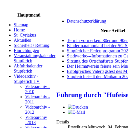
Hauptmenü
Datenschutzerklärung
Sitemap
Home
Neue Artikel
St. Cyriakus
Aktuelles
Termin vormerken: 80er und 90er
Sicherheit / Rettung
Kindermarathonlauf bei der SG S
Einrichtungen
Stupfericher Ferienprogramm 20
Veranstaltungskalender
Stadtwerke---Informationen zu G
Stupferich
Sitzung des Ortschaftsrats Stupfe
Abfuhrkalender
Der Heimatverein feierte sein M
Stupferich
Erfolgreiches Vatertagsfest des 
Videoarchiv -
Stupferich stellt den Maibaum 20
Stupferich TV
Videoarchiv -
2010
Führung durch "Hufeisen
Videoarchiv -
2011
Videoarchiv -
2012
Videoarchiv
Details
-2013
Erstellt am Mittwoch, 04. Februa
Videoarchiv