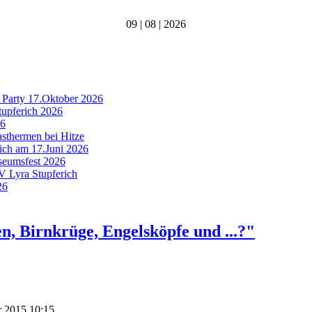
09 | 08 | 2026
 Party 17.Oktober 2026
tupferich 2026
26
asthermen bei Hitze
rich am 17.Juni 2026
useumsfest 2026
MV Lyra Stupferich
26
, Birnkrüge, Engelsköpfe und ...?"
r 2015 10:15