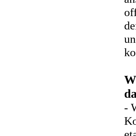
of
de
un
ko
Wa
da
- 
Ko
et