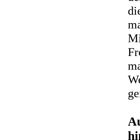
di
ma
Mi
Fr
ma
We
ge
Au
hi