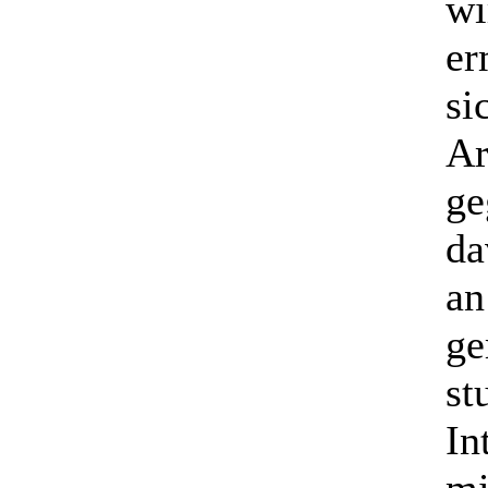
wi
er
si
Ar
ge
da
an
ge
st
In