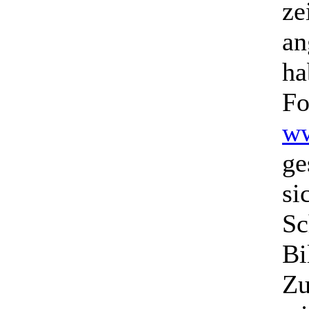
ze
an
ha
Fo
ww
ge
si
Sc
Bi
Zu