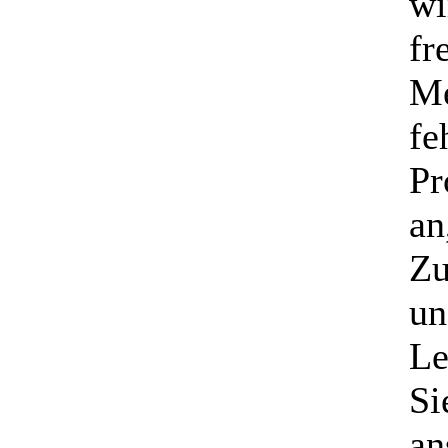
wi
fr
Me
fe
Pr
an
Zu
un
Le
Si
an