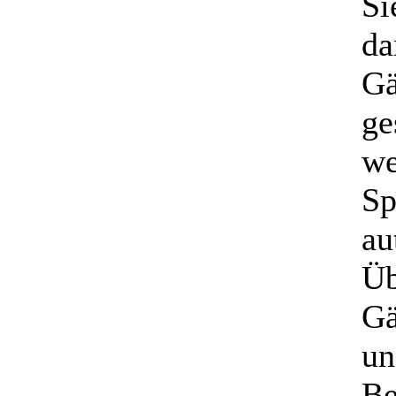
Si
da
Gä
ge
we
Sp
au
Üb
Gä
un
Be