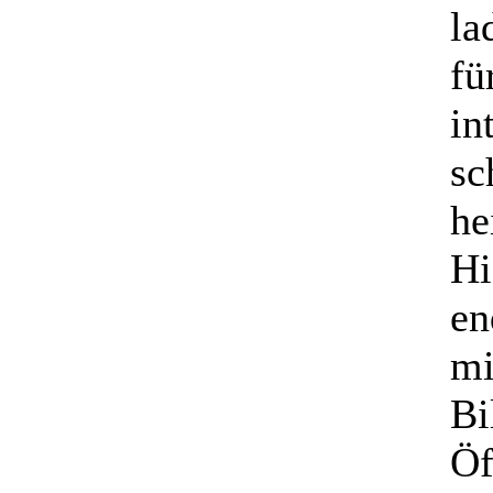
la
fü
in
sc
he
Hi
en
mi
Bi
Öf