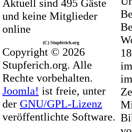
Un
Aktuell sind 495 Gäste
Be
und keine Mitglieder
Be
online
Wo
(C) Stupferich.org
Copyright © 2026
18
Stupferich.org. Alle
im
Rechte vorbehalten.
im
Joomla!
ist freie, unter
Ze
der
GNU/GPL-Lizenz
Mi
veröffentlichte Software.
Bi
vo