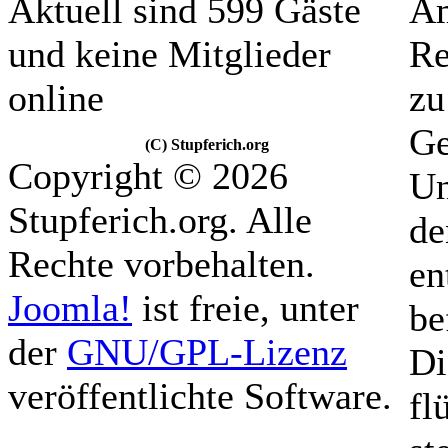
Aktuell sind 599 Gäste
Am
und keine Mitglieder
Re
online
zu
Ge
(C) Stupferich.org
Copyright © 2026
Un
Stupferich.org. Alle
de
Rechte vorbehalten.
en
Joomla!
ist freie, unter
be
der
GNU/GPL-Lizenz
Di
veröffentlichte Software.
fl