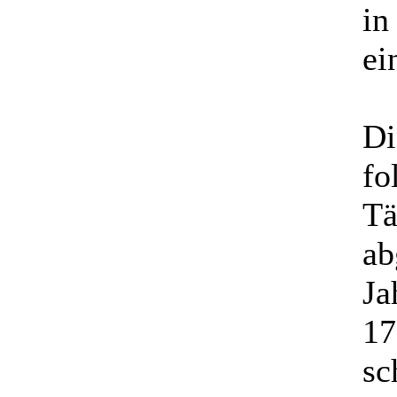
in
ei
Di
fo
Tä
ab
Ja
17
sc