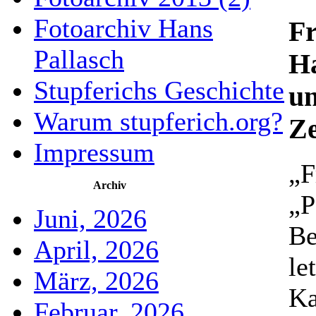
Fotoarchiv Hans
Fr
Pallasch
Ha
Stupferichs Geschichte
un
Warum stupferich.org?
Ze
Impressum
„F
Archiv
„P
Juni, 2026
Be
April, 2026
le
März, 2026
Ka
Februar, 2026