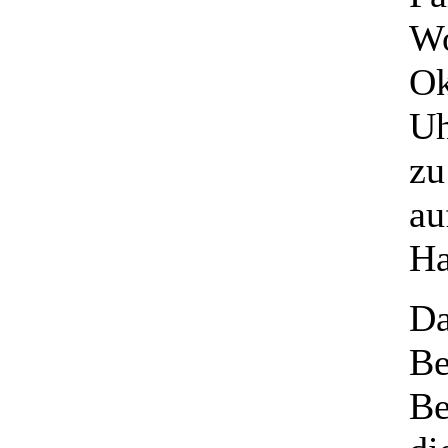
Wo
Ok
Uh
zu
au
Ha
Da
Be
Be