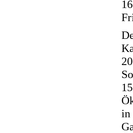
16
Fr
De
Ka
20
So
15
Ök
in
Ga