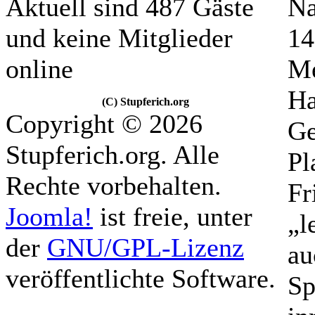
Aktuell sind 487 Gäste
Na
und keine Mitglieder
14
online
Me
Ha
(C) Stupferich.org
Copyright © 2026
Ge
Stupferich.org. Alle
Pl
Rechte vorbehalten.
Fr
Joomla!
ist freie, unter
„l
der
GNU/GPL-Lizenz
au
veröffentlichte Software.
Sp