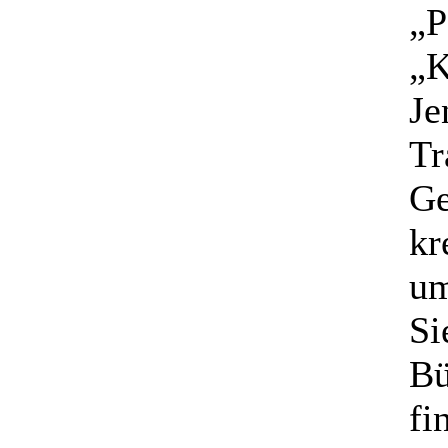
„P
„K
Je
Tr
Ge
kr
um
Si
Bü
fi