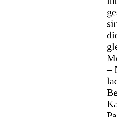
in
ge
si
di
gl
M
–
la
Be
Ka
Pa