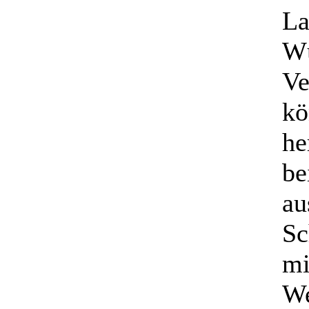
La
Wü
Ve
kö
he
be
au
Sc
mi
We