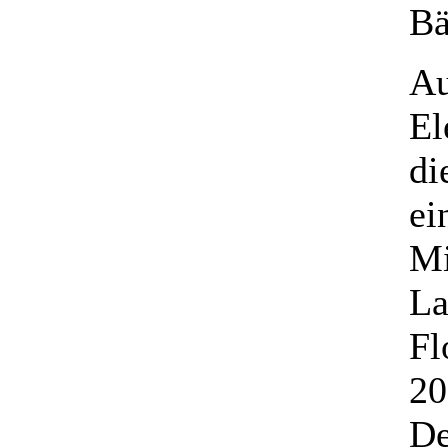
Bä
Au
El
di
ei
Mi
La
Fl
20
De