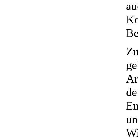
au
Ko
Be
Z
ge
Ar
de
En
un
Wi