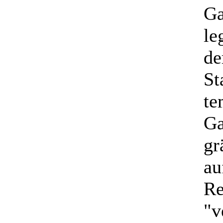
Ga
le
de
St
te
Ga
gr
au
Re
"v