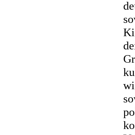
de
so
Ki
de
Gr
ku
wi
so
po
k