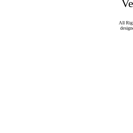
Ve
All Ri
desig