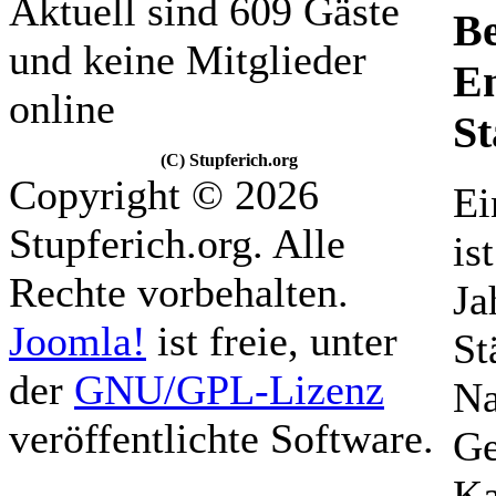
Aktuell sind 609 Gäste
Be
und keine Mitglieder
En
online
St
(C) Stupferich.org
Copyright © 2026
Ei
Stupferich.org. Alle
is
Rechte vorbehalten.
Ja
Joomla!
ist freie, unter
St
der
GNU/GPL-Lizenz
Na
veröffentlichte Software.
Ge
Ka