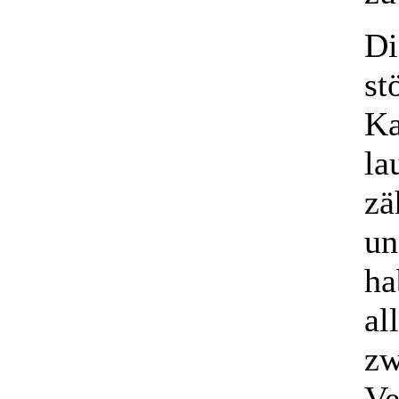
Di
st
Ka
la
zä
un
ha
al
zw
Ve