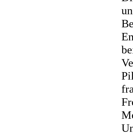
un
Be
En
be
Ve
Pi
fr
Fr
Me
Un