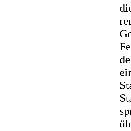
di
re
Go
Fe
de
ei
St
St
sp
üb