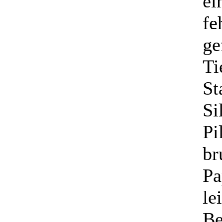
ei
fe
ge
Ti
St
Si
Pi
br
Pa
le
Be