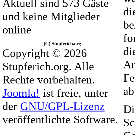
Aktuell sind 573 Gäste
di
und keine Mitglieder
be
online
fo
(C) Stupferich.org
di
Copyright © 2026
Ar
Stupferich.org. Alle
Fe
Rechte vorbehalten.
ab
Joomla!
ist freie, unter
der
GNU/GPL-Lizenz
Di
veröffentlichte Software.
Sc