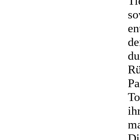
Ti
so
en
de
du
Rü
Pa
To
ih
ma
Di