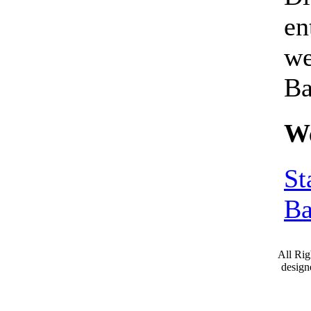
en
we
Ba
We
St
Ba
All Ri
desig