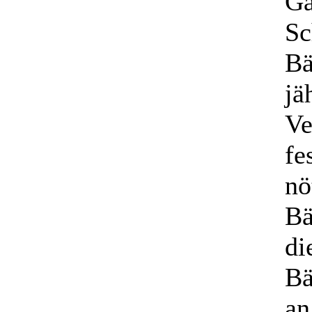
Ga
Sc
Bä
jä
Ve
fe
nö
Bä
di
Bä
an