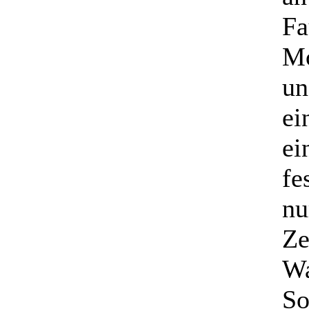
Fa
Mo
un
ei
ei
fe
nu
Ze
Wa
So