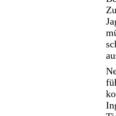
Zu
Ja
mü
sc
au
Ne
fü
ko
In