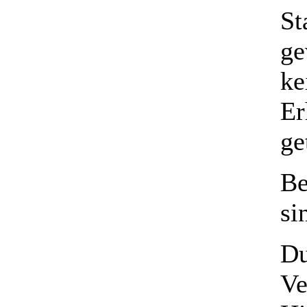
St
ge
ke
Er
ge
Be
si
Du
Ve