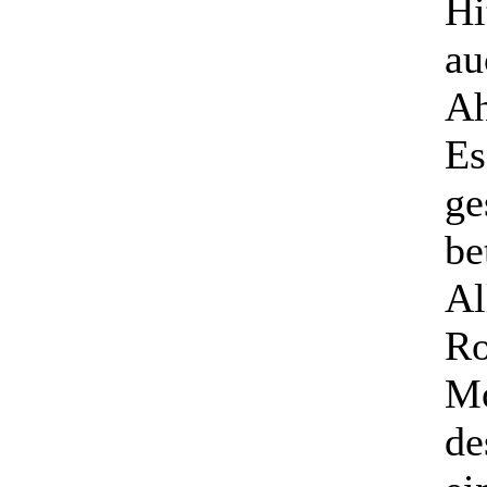
Hi
au
Ah
Es
ge
be
Al
Ro
Mo
de