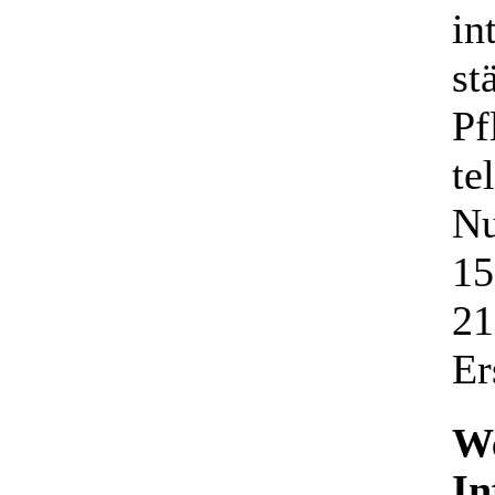
in
st
Pf
te
Nu
15
21
Er
We
In