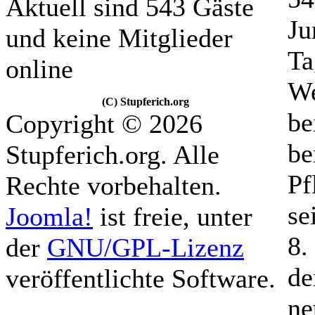
Aktuell sind 543 Gäste
Ju
und keine Mitglieder
Ta
online
We
(C) Stupferich.org
be
Copyright © 2026
be
Stupferich.org. Alle
Pf
Rechte vorbehalten.
se
Joomla!
ist freie, unter
8.
der
GNU/GPL-Lizenz
de
veröffentlichte Software.
ne