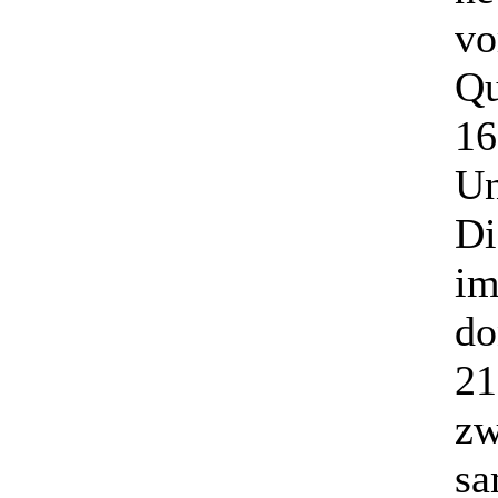
vo
Qu
16
Un
Di
im
do
21
zw
sa