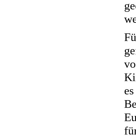
ge
we
Fü
ge
vo
Ki
es
Be
Eu
fü