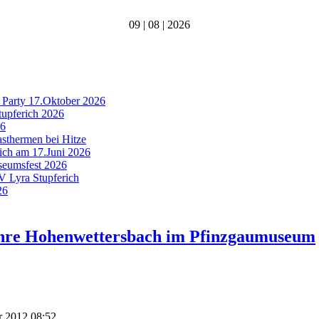
09 | 08 | 2026
 Party 17.Oktober 2026
tupferich 2026
26
asthermen bei Hitze
rich am 17.Juni 2026
useumsfest 2026
MV Lyra Stupferich
26
ahre Hohenwettersbach im Pfinzgaumuseum
r 2012 08:52