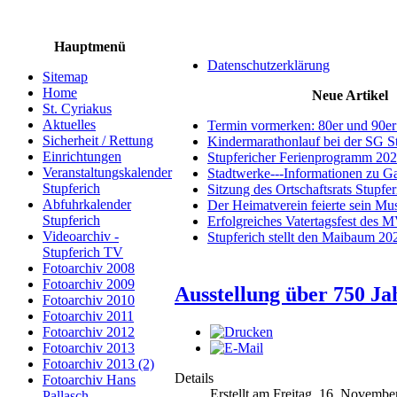
Hauptmenü
Datenschutzerklärung
Sitemap
Home
Neue Artikel
St. Cyriakus
Aktuelles
Termin vormerken: 80er und 90er
Sicherheit / Rettung
Kindermarathonlauf bei der SG S
Einrichtungen
Stupfericher Ferienprogramm 20
Veranstaltungskalender
Stadtwerke---Informationen zu G
Stupferich
Sitzung des Ortschaftsrats Stupfe
Abfuhrkalender
Der Heimatverein feierte sein M
Stupferich
Erfolgreiches Vatertagsfest des 
Videoarchiv -
Stupferich stellt den Maibaum 20
Stupferich TV
Fotoarchiv 2008
Fotoarchiv 2009
Ausstellung über 750 J
Fotoarchiv 2010
Fotoarchiv 2011
Fotoarchiv 2012
Fotoarchiv 2013
Fotoarchiv 2013 (2)
Details
Fotoarchiv Hans
Erstellt am Freitag, 16. Novembe
Pallasch