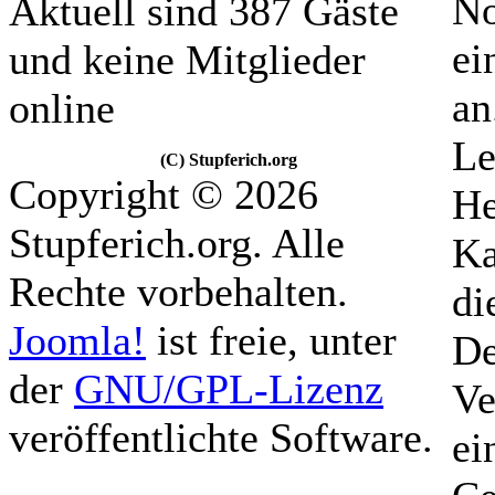
No
Aktuell sind 387 Gäste
ei
und keine Mitglieder
an
online
Le
(C) Stupferich.org
Copyright © 2026
He
Stupferich.org. Alle
Ka
Rechte vorbehalten.
di
Joomla!
ist freie, unter
De
der
GNU/GPL-Lizenz
Ve
veröffentlichte Software.
ei