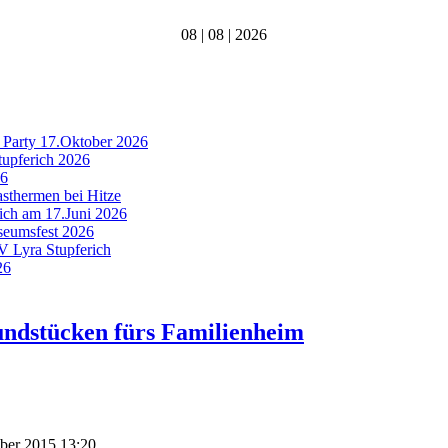
08 | 08 | 2026
 Party 17.Oktober 2026
tupferich 2026
26
asthermen bei Hitze
rich am 17.Juni 2026
useumsfest 2026
MV Lyra Stupferich
26
undstücken fürs Familienheim
mber 2015 13:20