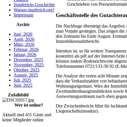
Geschrieben von Presseinformati
Stupferichs Geschichte
Warum stupferich.org?
Geschäftsstelle des Gutachtera
Impressum
Archiv
Die Nachfrage übersteigt das Angebot,
zum Vorjahr gestiegen. Das zeigen die 
Juni, 2026
den Zeitraum bis Ende August. Erstmals
April, 2026
Immobilienmarktbericht.
März, 2026
Februar, 2026
Intention ist, so für weitere Transpar
Januar, 2026
kostenfrei als pdf auf der Internet-Seit
Dezember, 2025
können zudem Bodenrichtwerte abgerufe
November, 2025
Telefonnummer 0721/133-30 92 (E-Ma
Oktober, 2025
August, 2025
Die Analyse der ersten acht Monate zei
Juli, 2025
dass die Verkaufszahlen von bebaubare
Juni, 2025
Wohnungseigentum. Wies der Immobilien
Zweifamilienhausgrundstücken sowie fü
Zufallsbild
Auswertungszeitraum nach oben gegan
Wer ist online?
Der Zwischenbericht führt für fachkund
Liegenschaftszinssätze).
Aktuell sind 451 Gäste und
keine Mitglieder online