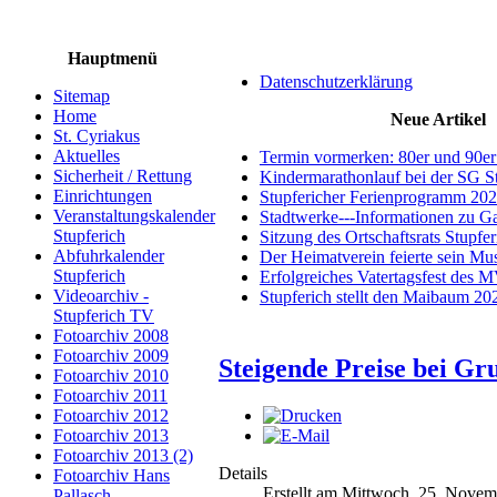
Hauptmenü
Datenschutzerklärung
Sitemap
Home
Neue Artikel
St. Cyriakus
Aktuelles
Termin vormerken: 80er und 90er
Sicherheit / Rettung
Kindermarathonlauf bei der SG S
Einrichtungen
Stupfericher Ferienprogramm 20
Veranstaltungskalender
Stadtwerke---Informationen zu G
Stupferich
Sitzung des Ortschaftsrats Stupfe
Abfuhrkalender
Der Heimatverein feierte sein M
Stupferich
Erfolgreiches Vatertagsfest des 
Videoarchiv -
Stupferich stellt den Maibaum 20
Stupferich TV
Fotoarchiv 2008
Fotoarchiv 2009
Steigende Preise bei Gr
Fotoarchiv 2010
Fotoarchiv 2011
Fotoarchiv 2012
Fotoarchiv 2013
Fotoarchiv 2013 (2)
Details
Fotoarchiv Hans
Erstellt am Mittwoch, 25. Nove
Pallasch