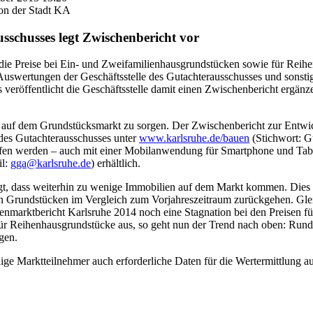
on der Stadt KA
usschusses legt Zwischenbericht vor
 die Preise bei Ein- und Zweifamilienhausgrundstücken sowie für Reih
Auswertungen der Geschäftsstelle des Gutachterausschusses und sonstig
 veröffentlicht die Geschäftsstelle damit einen Zwischenbericht ergä
enz auf dem Grundstücksmarkt zu sorgen. Der Zwischenbericht zur Entw
e des Gutachterausschusses unter
www.karlsruhe.de/bauen
(Stichwort: G
n werden – auch mit einer Mobilanwendung für Smartphone und Tablet
il:
gga@karlsruhe.de
) erhältlich.
gt, dass weiterhin zu wenige Immobilien auf dem Markt kommen. Dies 
n Grundstücken im Vergleich zum Vorjahreszeitraum zurückgehen. Gleic
marktbericht Karlsruhe 2014 noch eine Stagnation bei den Preisen fü
r Reihenhausgrundstücke aus, so geht nun der Trend nach oben: Rund 
gen.
ige Marktteilnehmer auch erforderliche Daten für die Wertermittlung 