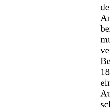
de
An
be
mu
ve
Be
18
ei
Au
sc