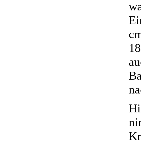
wa
Ei
cm
18
au
Ba
na
Hi
ni
Kr