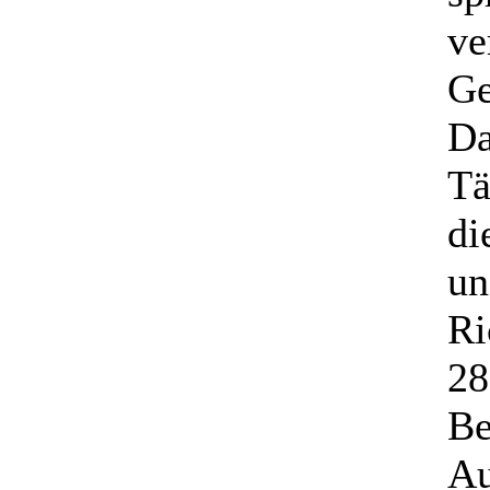
ve
Ge
Da
Tä
di
un
Ri
28
Be
Au