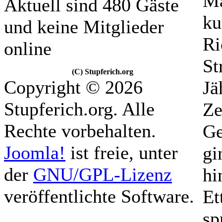
Mä
Aktuell sind 480 Gäste
ku
und keine Mitglieder
Ri
online
St
(C) Stupferich.org
Copyright © 2026
Jä
Stupferich.org. Alle
Ze
Rechte vorbehalten.
Ge
Joomla!
ist freie, unter
gi
der
GNU/GPL-Lizenz
hi
veröffentlichte Software.
Et
sp