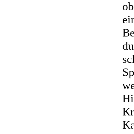
ob
ei
Be
du
sc
Sp
we
Hi
Kr
Ka