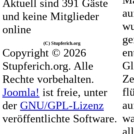
Aktuell sind 391 Gäste
au
und keine Mitglieder
wu
online
ge
(C) Stupferich.org
en
Copyright © 2026
Gl
Stupferich.org. Alle
Ze
Rechte vorbehalten.
fl
Joomla!
ist freie, unter
au
der
GNU/GPL-Lizenz
wa
veröffentlichte Software.
al