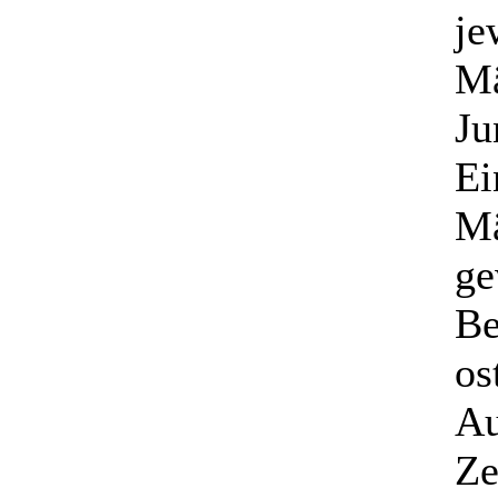
je
Mä
Ju
Ei
Mä
ge
Be
os
Au
Ze