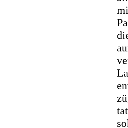
mi
Pa
di
au
ve
La
en
zü
ta
so