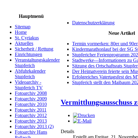
Hauptmenü
Datenschutzerklärung
Sitemap
Home
Neue Artikel
St. Cyriakus
Aktuelles
Termin vormerken: 80er und 90er
Sicherheit / Rettung
Kindermarathonlauf bei der SG S
Einrichtungen
Stupfericher Ferienprogramm 20
Veranstaltungskalender
Stadtwerke---Informationen zu G
Stupferich
Sitzung des Ortschaftsrats Stupfe
Abfuhrkalender
Der Heimatverein feierte sein M
Stupferich
Erfolgreiches Vatertagsfest des 
Videoarchiv -
Stupferich stellt den Maibaum 20
Stupferich TV
Fotoarchiv 2008
Fotoarchiv 2009
Vermittlungsausschuss z
Fotoarchiv 2010
Fotoarchiv 2011
Fotoarchiv 2012
Fotoarchiv 2013
Fotoarchiv 2013 (2)
Details
Fotoarchiv Hans
Erstellt am Freitag, 21. Novembe
Pallasch