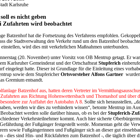
tadt Karlsruhe
oll es nicht geben
i Zufahrten wird beobachtet
ge Batzenhof hat die Fortsetzung des Verfahrens empfohlen. Gekoppelt
ss die Stadtverwaltung den Verkehr rund um den Batzenhof beobachten
e einstellen, wird dies mit verkehrlichen Maßnahmen unterbunden.
nnerstag (20. November) unter Vorsitz von OB Mentrup getagt. Er wa
em Karlsruher Gemeinderat und der Ortschaftsrat
Stupferich
einberuf
f eingelegt hatte. Dieser ist Grundlage für die Einleitung eines vor
ntrup sowie dem Stupfericher
Ortsvorsteher Alfons Gartner
wurden
 das Gremium entsandt.
olfanlage Batzenhof aus, hatten deren Vertreter im Vermittlungsausschuss
ei Zufahrten aus Richtung Hohenwettersbach und Thomashof und über d
sbesondere zur Auffahrt der Autobahn A 8.
Sollte sich herausstellen, 
n haben, werden wir dies zu verhindern wissen“, betonte Mentrup im A
 Beobachtet werden solle darüber hinaus, ob es bei der
Stupferich-Zuf
chiedener Verkehrsteilnehmer kommt. Auch hier sicherte Oberbürgermei
Gefährdung der Fußgänger festgestellt werde. Momentan geht die Verw
rern sowie Fußgängerinnen und Fußgänger sich an dieser gut einsehba
 - dies sind Hin- und Rückfahrten zum Batzenhof -, die täglich über di