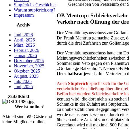
Geschrieben von Presseinfo der S
Stupferichs Geschichte
Warum stupferich.org?
OB Mentrup: Schleichverkehr s
Impressum
Verkehr nach Öffnung der dre
Archiv
Der Vermittlungsausschuss zur Golfanla
Juni, 2026
Dr. Frank Mentrup gemachte Zusage, da
April, 2026
durch die drei Zufahrten zur Golfanlag
März, 2026
Februar, 2026
Der Vermittlungsausschuss hatte am Do
Januar, 2026
Meinungsverschiedenheiten zwischen d
Dezember, 2025
Sommer sein Veto gegen den Planentwur
November, 2025
„Golfanlage Batzenhof“. Neben OB Me
Oktober, 2025
Ortschaftsrat
jeweils drei Vertreter in
August, 2025
Juli, 2025
Auch
Stupferich
spricht sich für die G
Juni, 2025
verkehrliche Erschließung über die dr
Befürchtet werden Schleichverkehre in
Zufallsbild
genutzt wird, die dort nichts zu suche
Schranke in der Zufahrt aus Stupferich.
Wer ist online?
zu unübersichtlichen Begegnungen vers
werde nachsteuern, wenn dadurch eine 
Aktuell sind 599 Gäste und
überschaubare Anzahl von Golfplatzfah
keine Mitglieder online
Gerechnet wird mit maximal 500 Fahrten