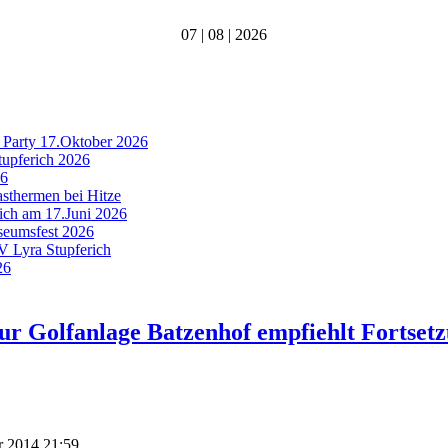
07 | 08 | 2026
 Party 17.Oktober 2026
tupferich 2026
26
asthermen bei Hitze
rich am 17.Juni 2026
useumsfest 2026
MV Lyra Stupferich
26
ur Golfanlage Batzenhof empfiehlt Fortset
r 2014 21:59