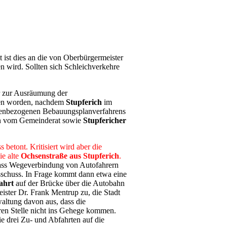
 ist dies an die von Oberbürgermeister
 wird. Sollten sich Schleichverkehre
r zur Ausräumung der
en worden, nachdem
Stupferich
im
habenbezogenen Bebauungsplanverfahrens
 vom Gemeinderat sowie
Stupfericher
 betont. Kritisiert wird aber die
ie alte
Ochsenstraße aus Stupferich
.
„dass Wegeverbindung von Autofahrern
usschuss. In Frage kommt dann etwa eine
ahrt
auf der Brücke über die Autobahn
ster Dr. Frank Mentrup zu, die Stadt
altung davon aus, dass die
ren Stelle nicht ins Gehege kommen.
e drei Zu- und Abfahrten auf die