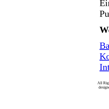
Ei
Pu
We
Ba
Ko
In
All Ri
desig