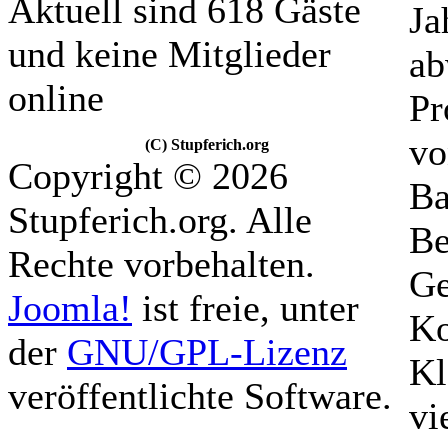
Aktuell sind 618 Gäste
Ja
und keine Mitglieder
ab
online
Pr
vo
(C) Stupferich.org
Copyright © 2026
Ba
Stupferich.org. Alle
Be
Rechte vorbehalten.
Ge
Joomla!
ist freie, unter
Ko
der
GNU/GPL-Lizenz
Kl
veröffentlichte Software.
vi