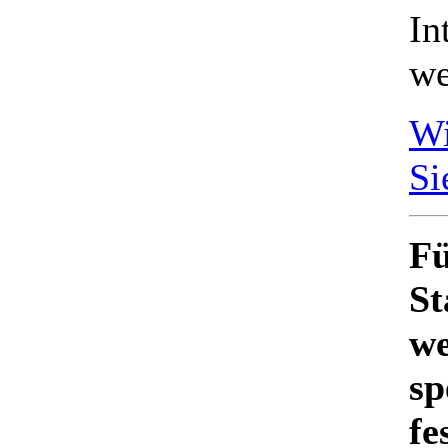
In
we
Wi
Si
Fü
St
we
sp
fe