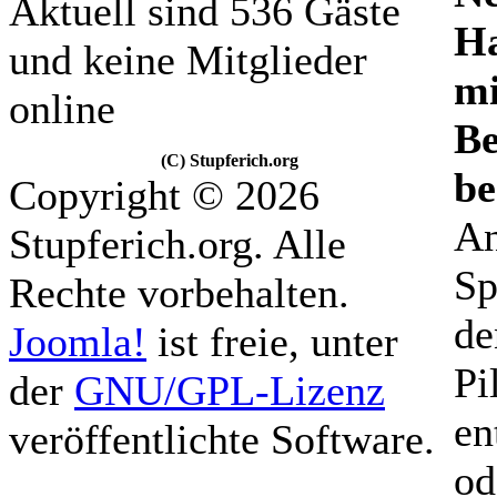
Aktuell sind 536 Gäste
Ha
und keine Mitglieder
mi
online
Be
(C) Stupferich.org
be
Copyright © 2026
An
Stupferich.org. Alle
Sp
Rechte vorbehalten.
de
Joomla!
ist freie, unter
Pi
der
GNU/GPL-Lizenz
en
veröffentlichte Software.
od