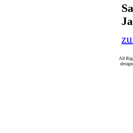
Sa
Ja
zu
All Ri
desig