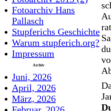
sc
Fotoarchiv Hans
Au
Pallasch
ra
Stupferichs Geschichte
Sa
Warum stupferich.org?
du
Impressum
vo
Archiv
Ab
Juni, 2026
Da
April, 2026
Ja
März, 2026
Du
Februar, 2026