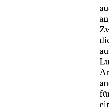
au
an
Zw
di
au
Lu
An
an
fü
ei