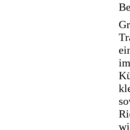
Be
Gr
Tr
ei
im
Kü
kl
so
Ri
wi