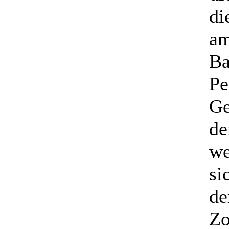
di
am
Ba
Pe
Ge
de
we
si
de
Zo