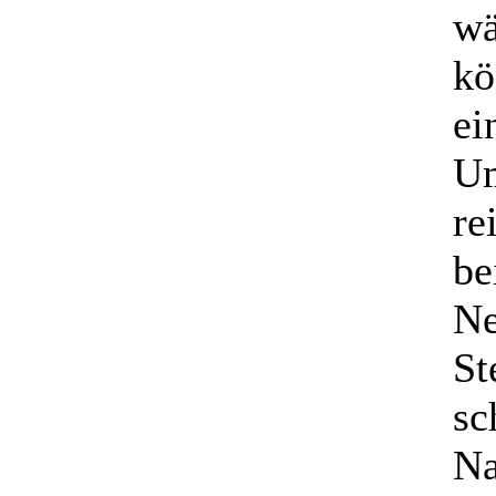
wä
kö
ei
Um
re
be
Ne
St
sc
Na