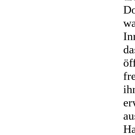
Do
wa
In
da
öf
fr
ih
er
au
Ha