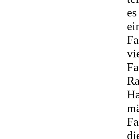
es
ei
Fa
vi
Fa
Ra
Ha
mä
Fa
di