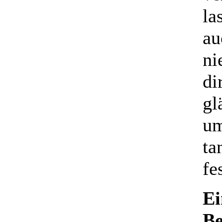
la
au
ni
di
gl
um
ta
fe
Ei
Be