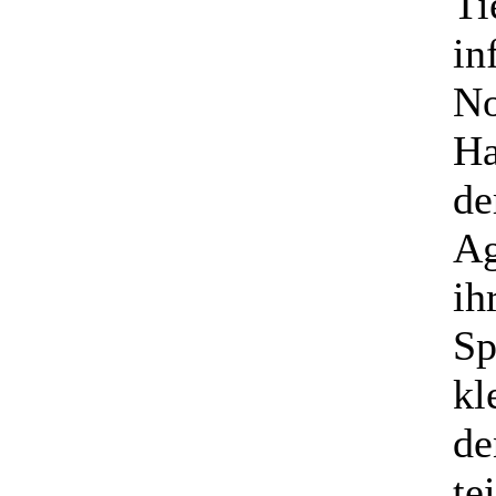
Ti
in
No
Ha
de
Ag
ih
Sp
kl
de
te