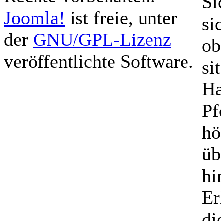
Si
Joomla!
ist freie, unter
si
der
GNU/GPL-Lizenz
ob
veröffentlichte Software.
si
Ha
Pf
hö
üb
hi
Er
di