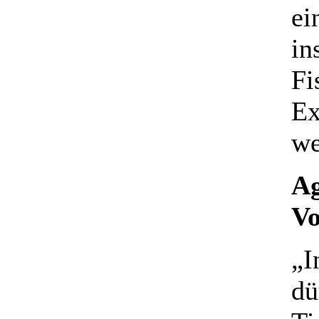
ei
in
Fi
Ex
we
Ag
Vo
„I
dü