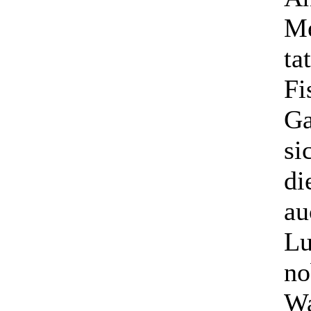
Me
ta
Fi
Ga
si
di
au
Lu
no
Wa