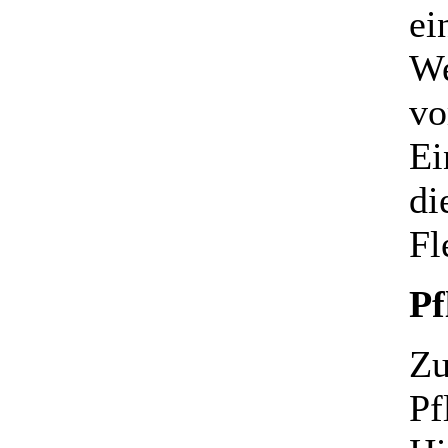
ei
We
vo
Ei
di
Fl
Pf
Zu
Pf