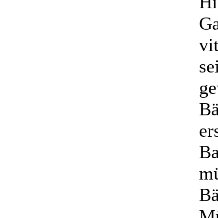
Hi
Ga
vi
se
ge
Bä
er
Ba
mü
Bä
Mü