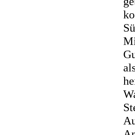
ge
ko
Sü
Mi
Gu
al
he
Wa
St
Au
An