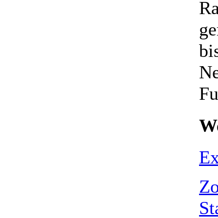
Ra
ge
bi
Ne
Fu
We
Ex
Zo
St