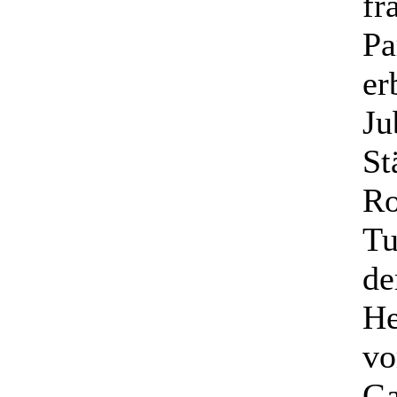
fr
Pa
er
Ju
St
Ro
Tu
de
He
vo
Ga