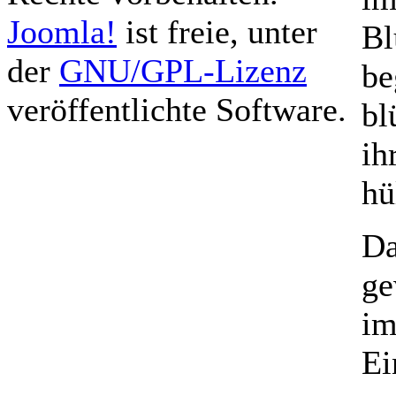
Joomla!
ist freie, unter
Bl
der
GNU/GPL-Lizenz
be
veröffentlichte Software.
bl
ih
hü
Da
ge
im
Ei