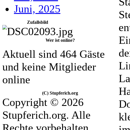
St
Juni, 2025
St
Zufallsbild
en
Ei
Wer ist online?
de
Aktuell sind 464 Gäste
Li
und keine Mitglieder
La
online
Ha
(C) Stupferich.org
Copyright © 2026
Do
Stupferich.org. Alle
kl
Rechte vorbehalten.
im