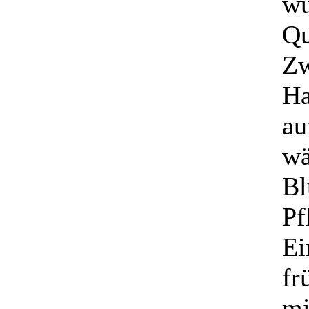
wu
Qu
Zw
Ha
au
wä
Bl
Pf
Ei
fr
mi