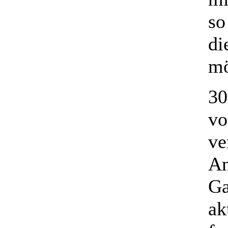
so
di
mö
30
vo
ve
An
Ga
ak