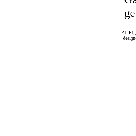
ge
All Ri
desig