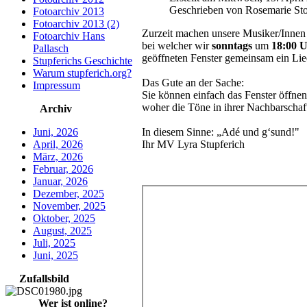
Geschrieben von Rosemarie St
Fotoarchiv 2013
Fotoarchiv 2013 (2)
Zurzeit machen unsere Musiker/Innen 
Fotoarchiv Hans
bei welcher wir
sonntags
um
18:00 
Pallasch
geöffneten Fenster gemeinsam ein Lie
Stupferichs Geschichte
Warum stupferich.org?
Das Gute an der Sache:
Impressum
Sie können einfach das Fenster öffnen
woher die Töne in ihrer Nachbarschaft
Archiv
In diesem Sinne: „Adé und g‘sund!"
Juni, 2026
Ihr MV Lyra Stupferich
April, 2026
März, 2026
Februar, 2026
Januar, 2026
Dezember, 2025
November, 2025
Oktober, 2025
August, 2025
Juli, 2025
Juni, 2025
Zufallsbild
Wer ist online?