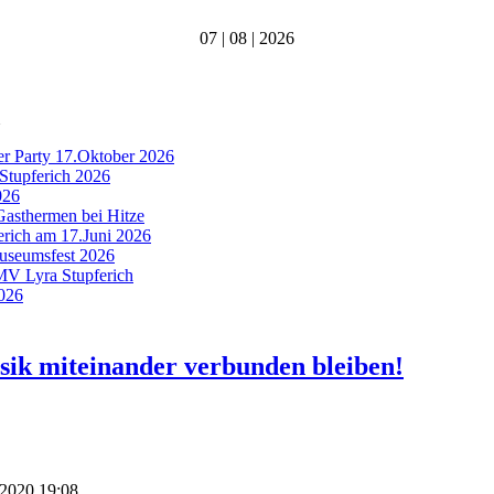
07 | 08 | 2026
er Party 17.Oktober 2026
Stupferich 2026
026
Gasthermen bei Hitze
ferich am 17.Juni 2026
Museumsfest 2026
 MV Lyra Stupferich
2026
sik miteinander verbunden bleiben!
 2020 19:08