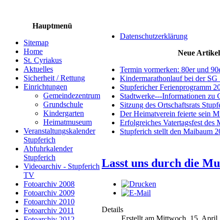
Hauptmenü
Datenschutzerklärung
Sitemap
Home
Neue Artikel
St. Cyriakus
Aktuelles
Termin vormerken: 80er und 90
Sicherheit / Rettung
Kindermarathonlauf bei der SG 
Einrichtungen
Stupfericher Ferienprogramm 2
Gemeindezentrum
Stadtwerke---Informationen zu 
Grundschule
Sitzung des Ortschaftsrats Stup
Kindergarten
Der Heimatverein feierte sein 
Heimatmuseum
Erfolgreiches Vatertagsfest des
Veranstaltungskalender
Stupferich stellt den Maibaum 
Stupferich
Abfuhrkalender
Stupferich
Lasst uns durch die Mu
Videoarchiv - Stupferich
TV
Fotoarchiv 2008
Fotoarchiv 2009
Fotoarchiv 2010
Details
Fotoarchiv 2011
Erstellt am Mittwoch, 15. April
Fotoarchiv 2012