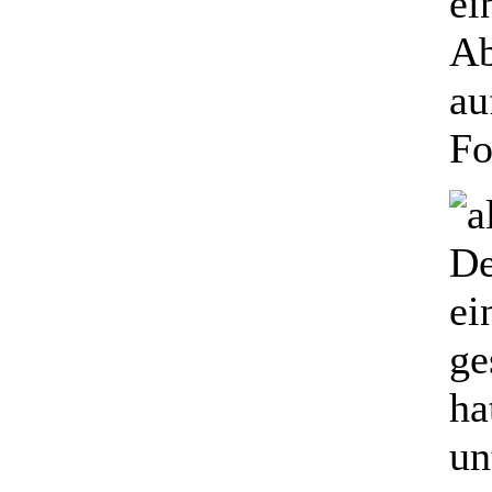
ei
Ab
au
Fo
De
ei
ge
ha
un