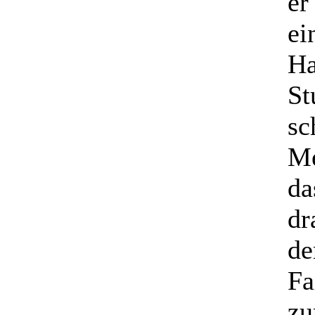
er
ei
Ha
St
sc
Me
da
dr
de
Fa
zu