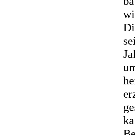
ba
wi
Di
se
Ja
um
he
er
ge
ka
Be