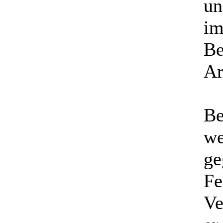
un
im
Be
Ar
Be
we
ge
Fe
Ve