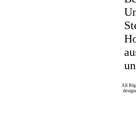
Un
St
Ho
au
un
All Ri
desig