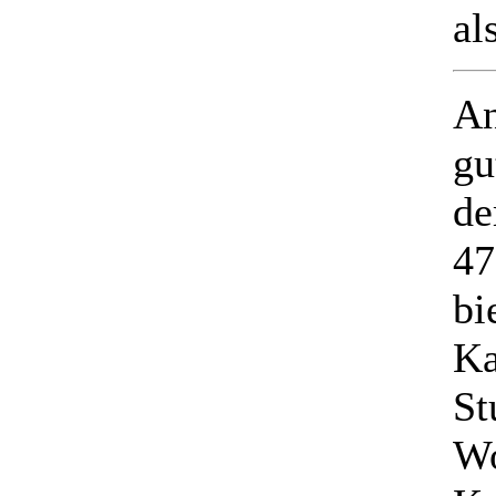
al
An
gu
de
47
bi
Ka
St
Wo