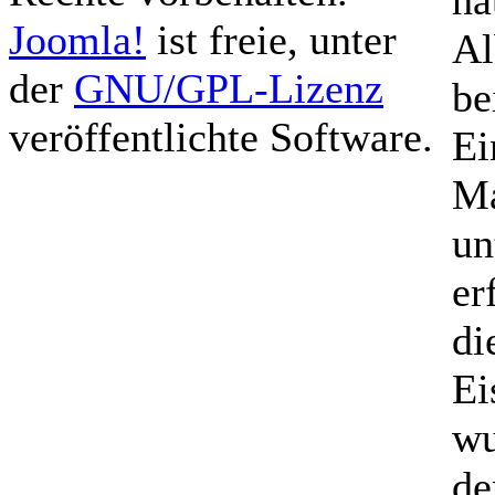
ha
Joomla!
ist freie, unter
Al
der
GNU/GPL-Lizenz
be
veröffentlichte Software.
Ei
Ma
un
er
di
Ei
wu
de