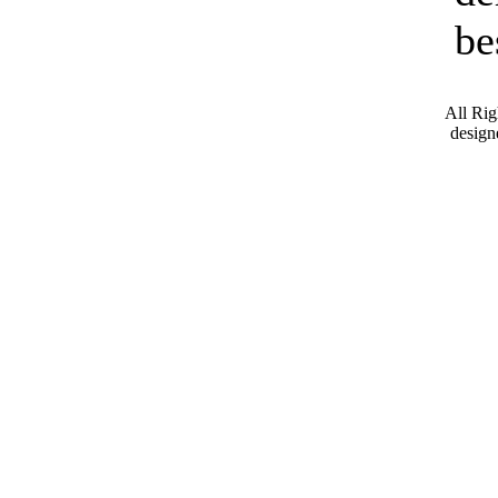
be
All Ri
desig