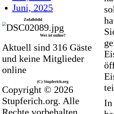
Juni, 2025
so
ha
Zufallsbild
Si
Wer ist online?
ge
Aktuell sind 316 Gäste
Ei
und keine Mitglieder
öf
online
Ei
(C) Stupferich.org
te
Copyright © 2026
Stupferich.org. Alle
In
Rechte vorbehalten.