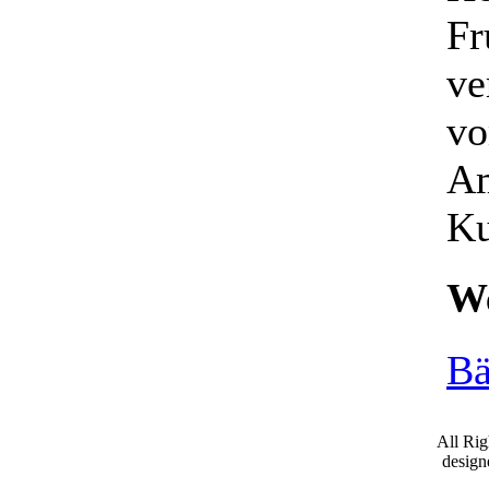
Fr
ve
vo
Am
Ku
We
Bä
All Ri
desig