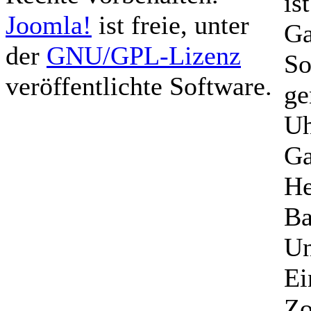
is
Joomla!
ist freie, unter
Ga
der
GNU/GPL-Lizenz
So
veröffentlichte Software.
ge
Uh
Ga
He
Ba
Un
Ei
Zo