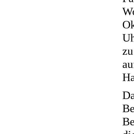
Wo
Ok
Uh
zu
au
Ha
Da
Be
Be