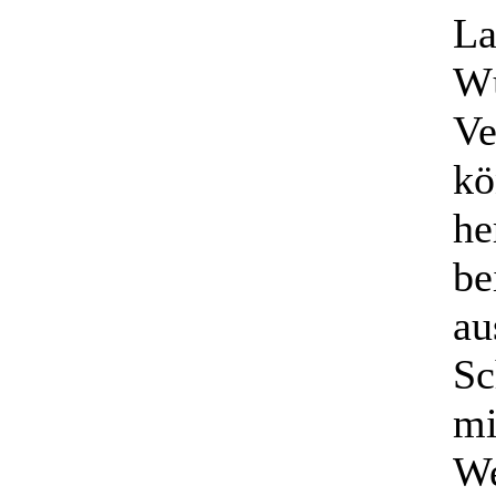
La
Wü
Ve
kö
he
be
au
Sc
mi
We