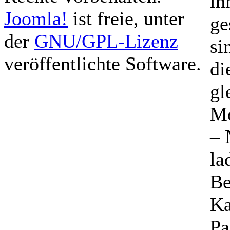
in
Joomla!
ist freie, unter
ge
der
GNU/GPL-Lizenz
si
veröffentlichte Software.
di
gl
M
–
la
Be
Ka
Pa