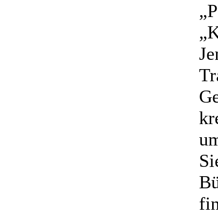
„P
„K
Je
Tr
Ge
kr
um
Si
Bü
fi