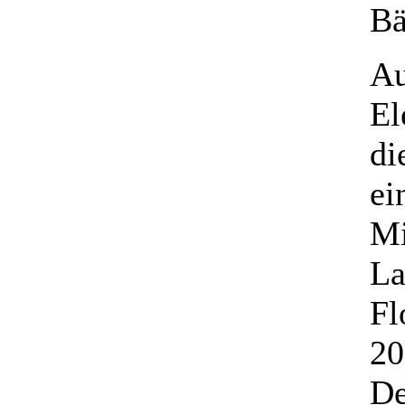
Bä
Au
El
di
ei
Mi
La
Fl
20
De