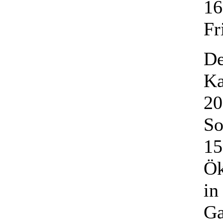
16
Fr
De
Ka
20
So
15
Ök
in
Ga