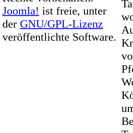
Ta
Joomla!
ist freie, unter
wo
der
GNU/GPL-Lizenz
Au
veröffentlichte Software.
Kr
vo
Pf
Wo
Kö
um
Be