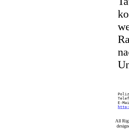
Ta
ko
we
Ra
na
Un
Poliz
Telef
E-Ma
http
All Ri
desig