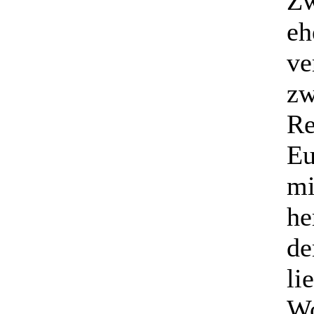
Zw
eh
ve
zw
Re
Eu
mi
he
de
li
Wo