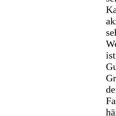
Ka
ak
se
Wo
is
Gu
Gr
de
Fa
hä