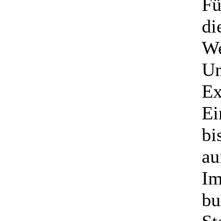
Fü
di
We
Um
Ex
Ei
bi
au
Im
bu