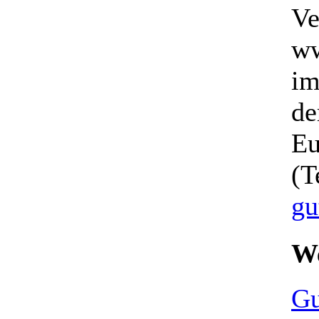
Ve
ww
im
de
Eu
(T
gu
We
Gu