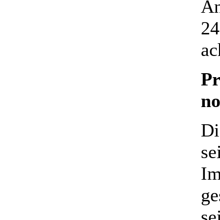
An
24
ac
Pr
no
Di
se
Im
ge
se