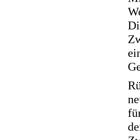
Wo
Di
Zw
ei
Ge
Rü
ne
fü
de