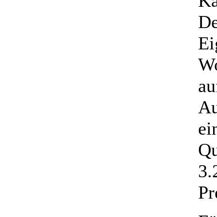
Ka
De
Ei
Wo
au
Au
ei
Qu
3.
Pr