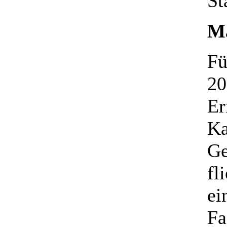
St
Ma
Fü
20
Er
Ka
Ge
fl
ei
Fa