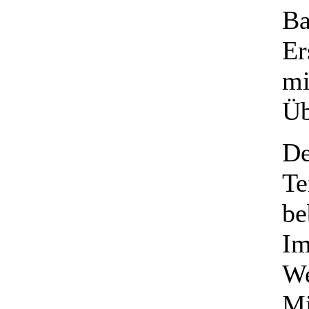
Ba
Er
mi
Üb
De
Te
be
Im
We
Mi