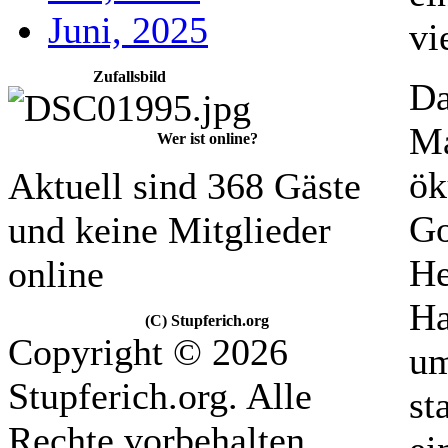
Juni, 2025
vi
Zufallsbild
Da
Ma
Wer ist online?
ök
Aktuell sind 368 Gäste
Go
und keine Mitglieder
He
online
Ha
(C) Stupferich.org
Copyright © 2026
um
Stupferich.org. Alle
st
Rechte vorbehalten.