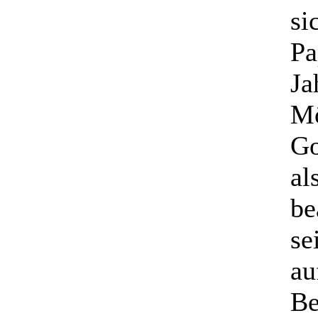
si
Pa
Ja
Mö
Go
al
be
se
au
Be