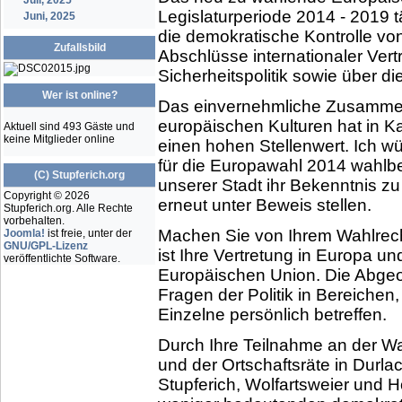
Juli, 2025
Legislaturperiode 2014 - 2019 
Juni, 2025
die demokratische Kontrolle v
Zufallsbild
Abschlüsse internationaler Ver
Sicherheitspolitik sowie über 
Wer ist online?
Das einvernehmliche Zusammen
europäischen Kulturen hat in K
Aktuell sind 493 Gäste und
keine Mitglieder online
einen hohen Stellenwert. Ich w
für die Europawahl 2014 wahlb
(C) Stupferich.org
unserer Stadt ihr Bekenntnis z
Copyright © 2026
erneut unter Beweis stellen.
Stupferich.org. Alle Rechte
vorbehalten.
Machen Sie von Ihrem Wahlrec
Joomla!
ist freie, unter der
GNU/GPL-Lizenz
ist Ihre Vertretung in Europa u
veröffentlichte Software.
Europäischen Union. Die Abgeo
Fragen der Politik in Bereichen
Einzelne persönlich betreffen.
Durch Ihre Teilnahme an der W
und der Ortschaftsräte in Durla
Stupferich, Wolfartsweier und