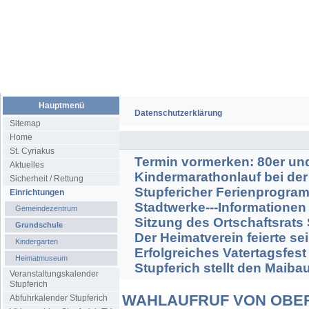
Hauptmenü
Datenschutzerklärung
Sitemap
Home
St. Cyriakus
Termin vormerken: 80er und
Aktuelles
Kindermarathonlauf bei der
Sicherheit / Rettung
Stupfericher Ferienprogra
Einrichtungen
Stadtwerke---Informationen
Gemeindezentrum
Sitzung des Ortschaftsrats
Grundschule
Der Heimatverein feierte s
Kindergarten
Erfolgreiches Vatertagsfest
Heimatmuseum
Stupferich stellt den Maib
Veranstaltungskalender
Stupferich
WAHLAUFRUF VON OBE
Abfuhrkalender Stupferich