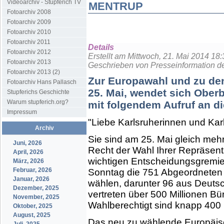
Videoarchiv - Stupferich TV
MENTRUP
Fotoarchiv 2008
Fotoarchiv 2009
Fotoarchiv 2010
Fotoarchiv 2011
Details
Fotoarchiv 2012
Erstellt am Mittwoch, 21. Mai 2014 18:
Fotoarchiv 2013
Geschrieben von Presseinformation d
Fotoarchiv 2013 (2)
Zur Europawahl und zu d
Fotoarchiv Hans Pallasch
25. Mai, wendet sich Ober
Stupferichs Geschichte
Warum stupferich.org?
mit folgendem Aufruf an d
Impressum
"Liebe Karlsruherinnen und Karl
Archiv
Sie sind am 25. Mai gleich meh
Juni, 2026
Recht der Wahl Ihrer Repräsen
April, 2026
wichtigen Entscheidungsgremi
März, 2026
Februar, 2026
Sonntag die 751 Abgeordneten
Januar, 2026
wählen, darunter 96 aus Deuts
Dezember, 2025
vertreten über 500 Millionen B
November, 2025
Wahlberechtigt sind knapp 400 
Oktober, 2025
August, 2025
Das neu zu wählende Europäisc