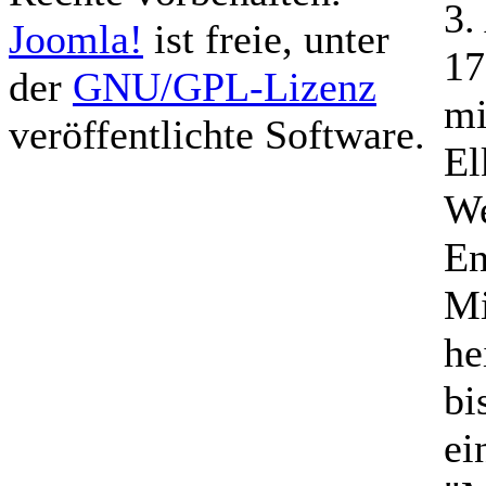
3.
Joomla!
ist freie, unter
17
der
GNU/GPL-Lizenz
mi
veröffentlichte Software.
El
We
En
Mi
he
bi
ei