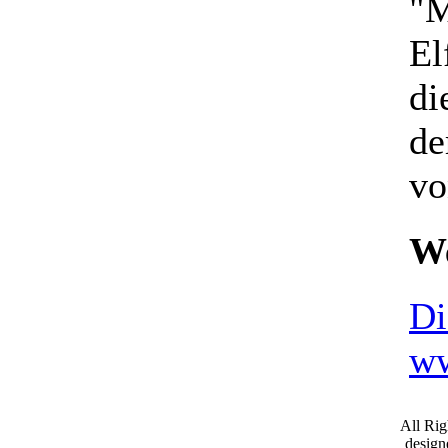
"M
El
di
de
vo
We
Di
ww
All Ri
desig