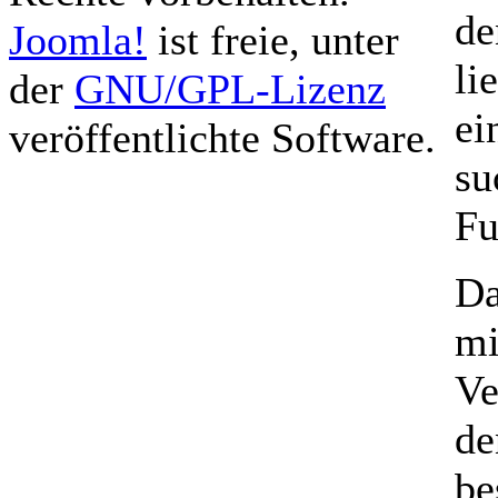
de
Joomla!
ist freie, unter
li
der
GNU/GPL-Lizenz
ei
veröffentlichte Software.
su
Fu
Da
mi
Ve
de
be