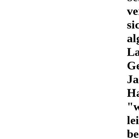
ve
si
al
L
Ge
Ja
Ha
"w
le
be