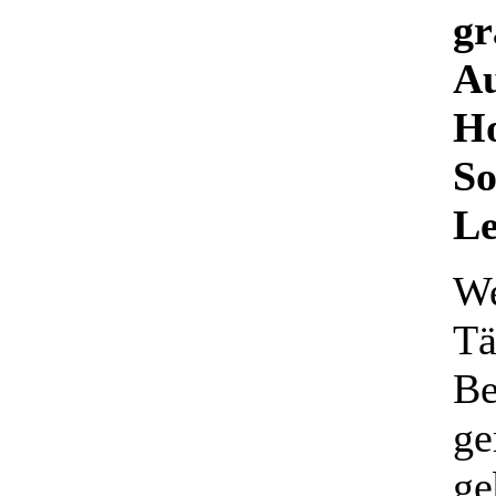
gr
Au
Ho
So
L
We
Tä
Be
ge
ge