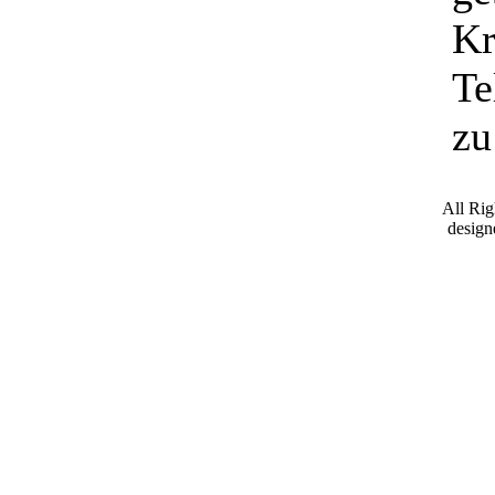
Kr
Te
zu
All Ri
desig