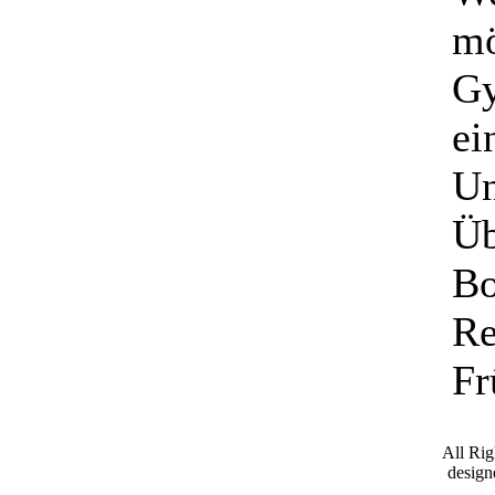
mö
Gy
ei
Un
Üb
Bo
Re
Fr
All Ri
desig