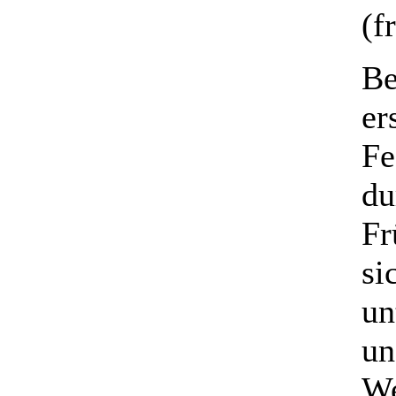
(f
Be
er
Fe
du
Fr
si
un
un
We