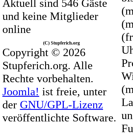
Aktuell sind 546 Gäste
(m
und keine Mitglieder
(m
online
(f
(C) Stupferich.org
Uh
Copyright © 2026
Pr
Stupferich.org. Alle
Wi
Rechte vorbehalten.
(m
Joomla!
ist freie, unter
La
der
GNU/GPL-Lizenz
un
veröffentlichte Software.
Fu