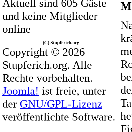
Aktuell sind 605 Gäste
M
und keine Mitglieder
Na
online
kr
(C) Stupferich.org
me
Copyright © 2026
Ro
Stupferich.org. Alle
be
Rechte vorbehalten.
de
Joomla!
ist freie, unter
Ta
der
GNU/GPL-Lizenz
he
veröffentlichte Software.
Fi