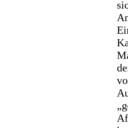
si
An
Ei
Ka
Ma
de
vo
Au
„g
Af