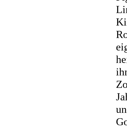
Li
Ki
Ro
ei
he
ih
Zo
Ja
un
Go