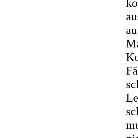
ko
au
au
Ma
Ko
Fä
sc
Le
sc
mu