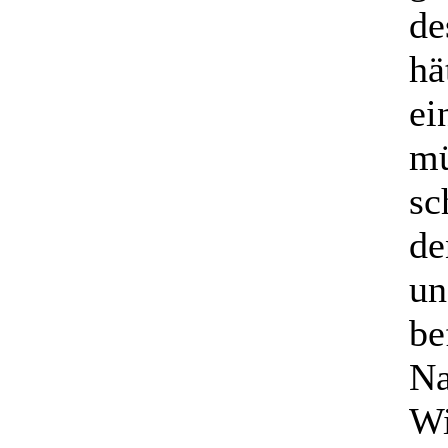
de
hä
ei
mü
sc
de
un
be
Na
Wi