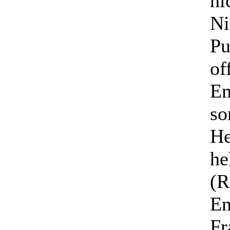
ni
Ni
Pu
of
Em
so
He
he
(R
En
Fr