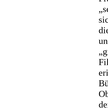
„s
si
di
un
„g
Fi
er
Bü
Ob
de