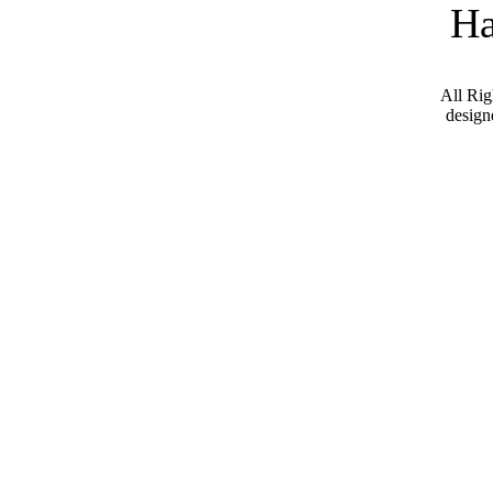
Ha
All Ri
desig