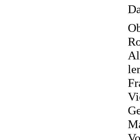
Da
Ob
Ro
Al
le
Fr
Vi
Ge
Ma
Vo