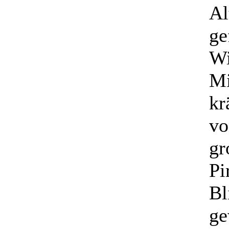
Al
ge
Wi
Mi
kr
vo
gr
Pi
Bl
ge