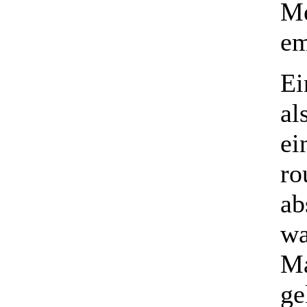
Me
em
Ei
al
ei
ro
ab
wa
Ma
ge