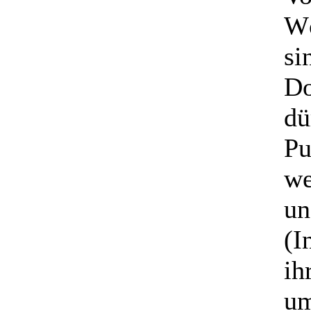
Wö
si
Do
dü
Pu
we
un
(I
ih
um