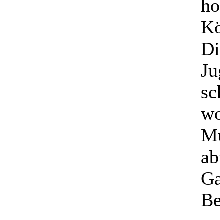
ho
Kö
Di
Ju
sc
wo
Mu
ab
Ga
Be