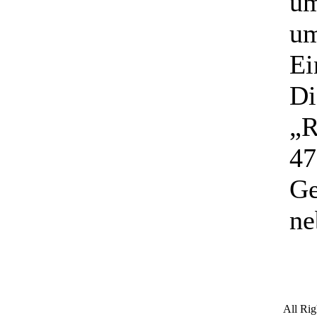
um
um
Ein
Di
„R
47
Ge
ne
All Ri