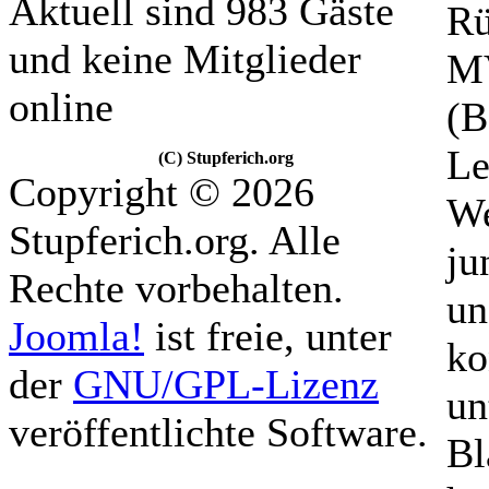
Aktuell sind 983 Gäste
Rü
und keine Mitglieder
MV
online
(B
Le
(C) Stupferich.org
Copyright © 2026
We
Stupferich.org. Alle
ju
Rechte vorbehalten.
un
Joomla!
ist freie, unter
ko
der
GNU/GPL-Lizenz
un
veröffentlichte Software.
Bl