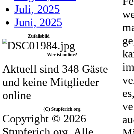
Fe
Juli, 2025
we
Juni, 2025
ma
Zufallsbild
ge
ka
Wer ist online?
im
Aktuell sind 348 Gäste
ve
und keine Mitglieder
es
online
ve
(C) Stupferich.org
Copyright © 2026
au
Stupferich.org. Alle
Mi