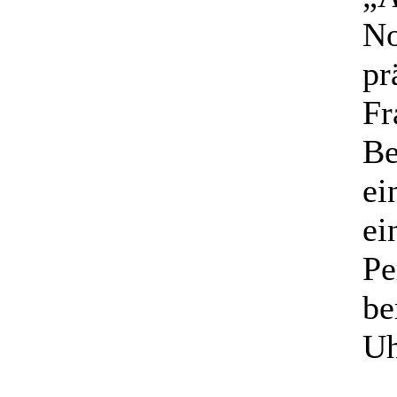
No
pr
Fr
Be
ei
ei
Pe
be
Uh