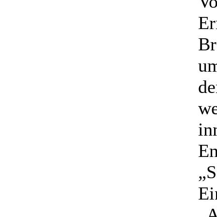
Vo
Er
Br
um
de
we
in
En
„S
Ei
„A