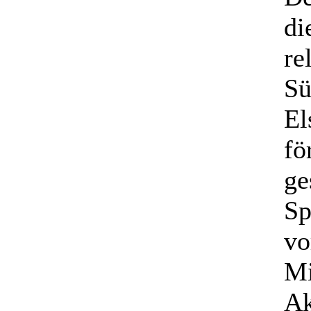
di
re
Sü
El
fö
ge
Sp
vo
Mi
Ak