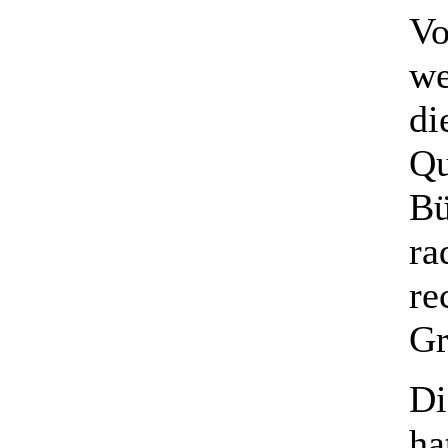
Vo
we
di
Qu
Bü
ra
re
Gr
Di
ha