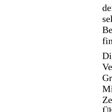
de
se
Be
fi
Di
Ve
Gr
Mi
Ze
Üb