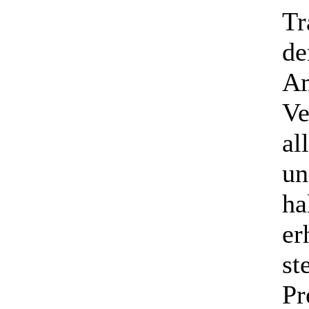
Tr
de
Am
Ve
al
un
ha
er
st
Pr