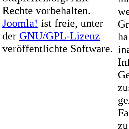
Rechte vorbehalten.
we
Joomla!
ist freie, unter
Gr
der
GNU/GPL-Lizenz
ha
veröffentlichte Software.
in
In
Ge
zu
ge
Fa
zu