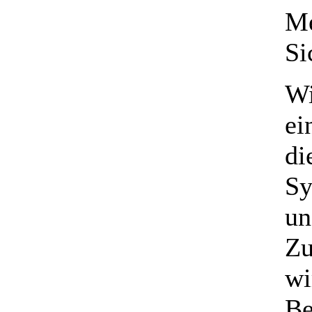
Me
Si
Wi
ei
di
Sy
un
Zu
wi
Be