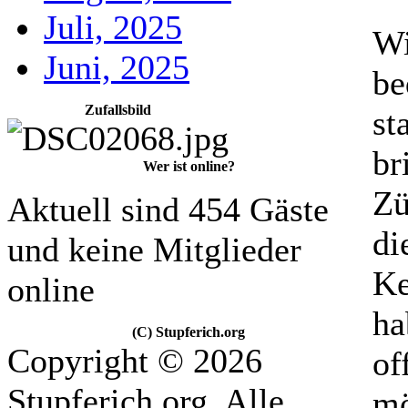
Juli, 2025
Wi
Juni, 2025
be
Zufallsbild
st
br
Wer ist online?
Zü
Aktuell sind 454 Gäste
di
und keine Mitglieder
Ke
online
ha
(C) Stupferich.org
Copyright © 2026
of
Stupferich.org. Alle
mö