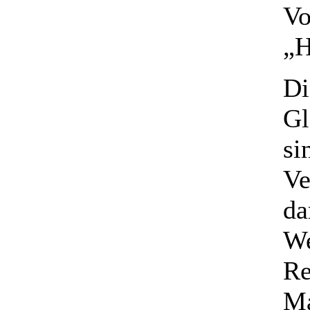
Vo
„H
Di
Gl
si
Ve
da
We
Re
Ma