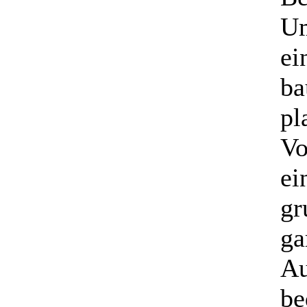
Um
ei
ba
pl
Vo
ei
gr
ga
Au
be