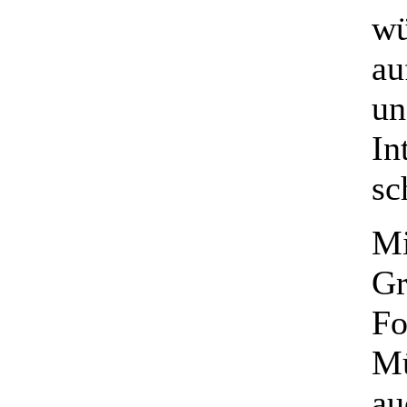
wü
au
un
In
sc
Mi
Gr
Fo
Mü
au