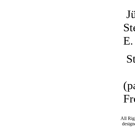
J
S
E
St
S
(p
F
All Ri
desig