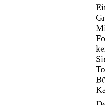
Ei
Gr
Mi
Fo
ke
Si
To
Bü
Ka
De