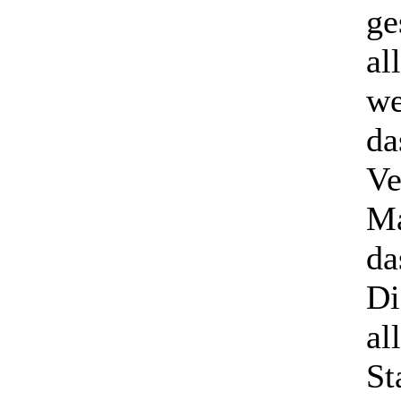
ge
al
we
da
Ve
Ma
da
Di
al
St