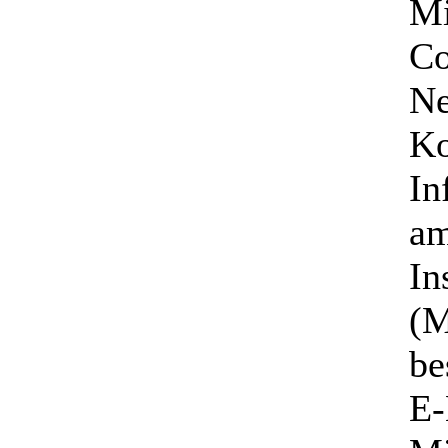
Mi
Co
Ne
Ko
In
am
In
(M
be
E-