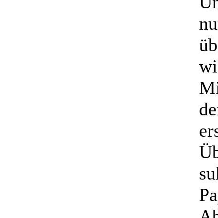
Un
nu
üb
wi
Mi
de
er
Üb
su
Pa
Ab