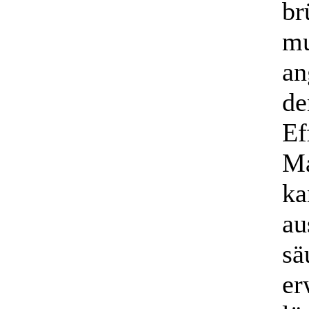
br
mu
an
de
Ef
Ma
ka
au
sä
er