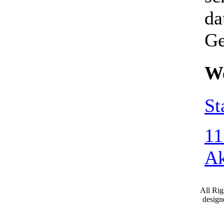
da
Ge
We
St
11
Ak
All Ri
desig