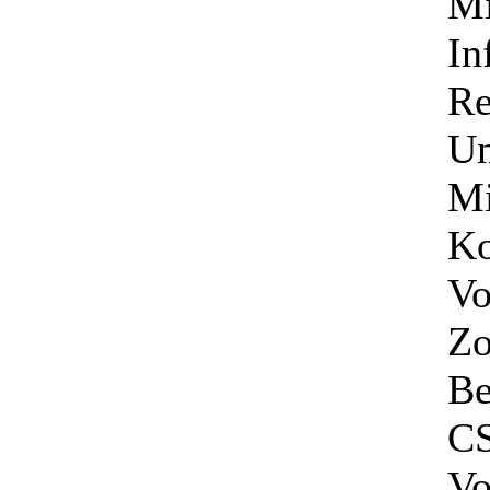
Mi
In
Re
Un
Mi
Ko
Vo
Zo
Be
CS
Vo