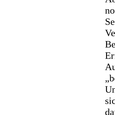
no
Se
Ve
Be
Er
Au
„b
Un
si
da