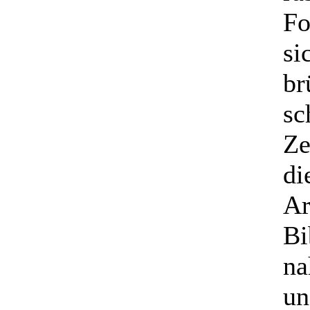
Fo
si
br
sc
Ze
di
Ar
Bi
na
un