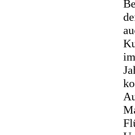
Be
de
au
Ku
im
Ja
ko
Au
Ma
Fl