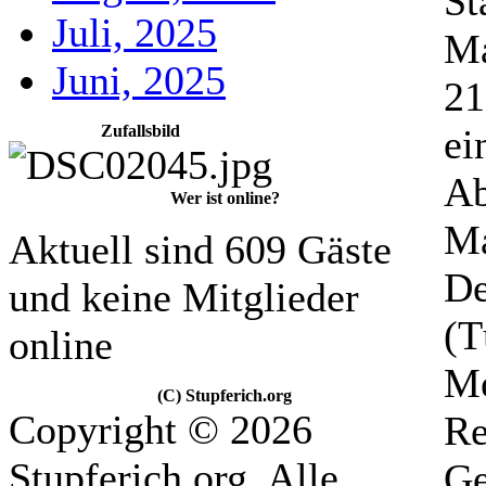
St
Juli, 2025
Ma
Juni, 2025
21
Zufallsbild
ei
Ab
Wer ist online?
Ma
Aktuell sind 609 Gäste
De
und keine Mitglieder
(T
online
Me
(C) Stupferich.org
Copyright © 2026
Re
Stupferich.org. Alle
Ge