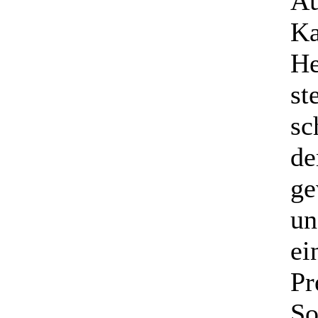
Au
Ka
He
st
sc
de
ge
un
ei
Pr
So