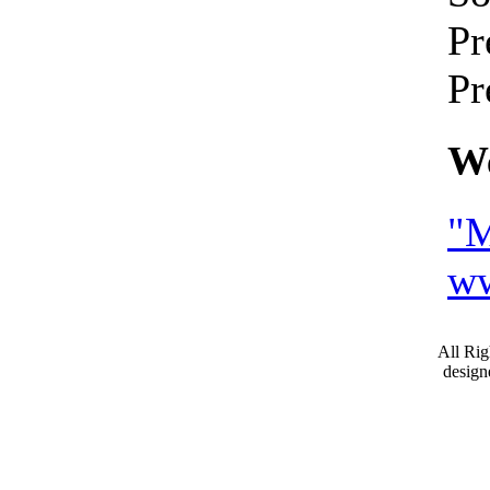
Pr
Pr
We
"M
ww
All Ri
desig