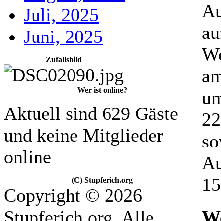
Au
Juli, 2025
au
Juni, 2025
We
Zufallsbild
am
Wer ist online?
um
Aktuell sind 629 Gäste
22
und keine Mitglieder
so
online
Au
15
(C) Stupferich.org
Copyright © 2026
We
Stupferich.org. Alle