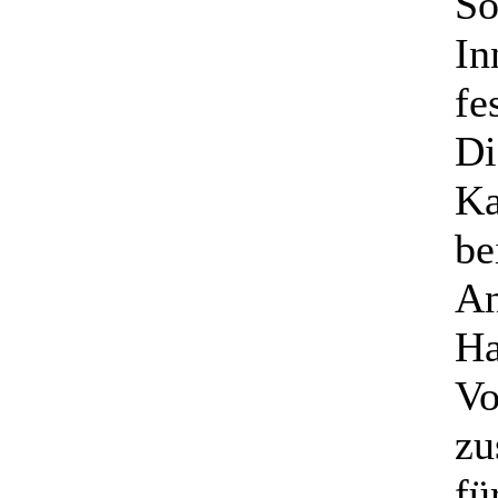
So
In
fe
Di
Ka
be
An
Ha
Vo
zu
fü