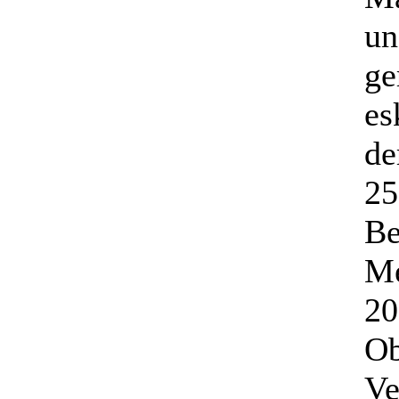
un
ge
es
de
25
Be
Me
20
Ob
Ve