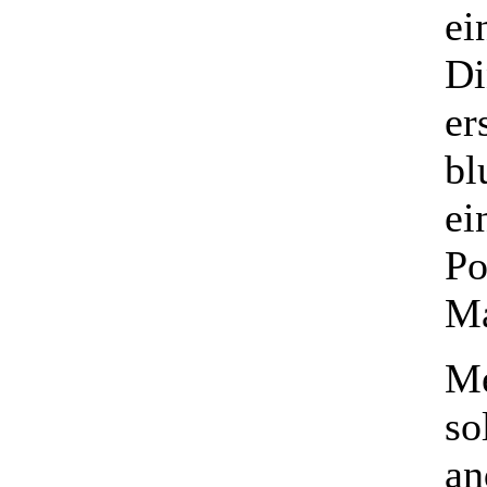
ei
Di
er
bl
ei
Po
Ma
Me
so
an