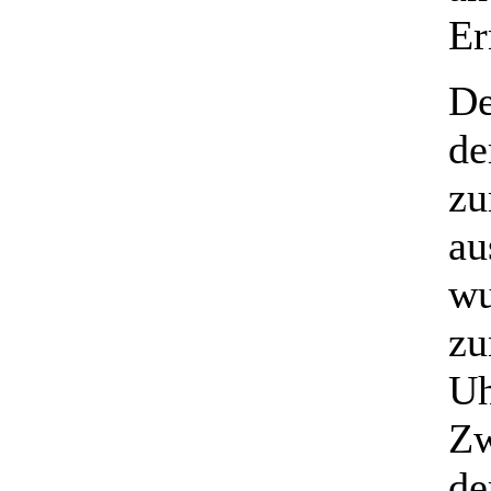
Er
De
de
zu
au
wu
zu
Uh
Zw
de