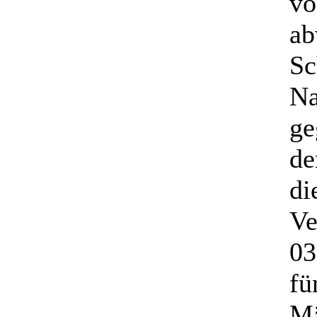
vo
ab
Sc
Na
ge
de
di
Ve
03
fü
Mä