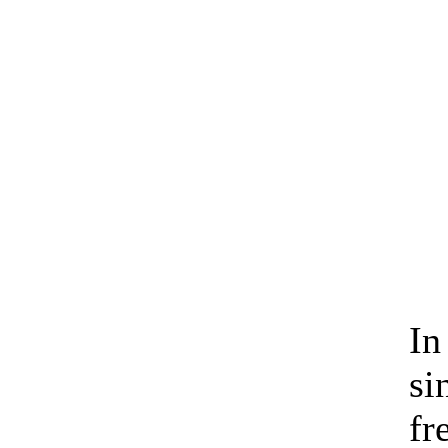
In
si
fr