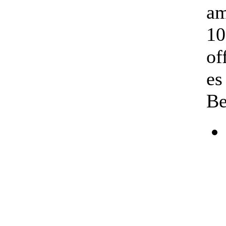
am
10
of
es
Be