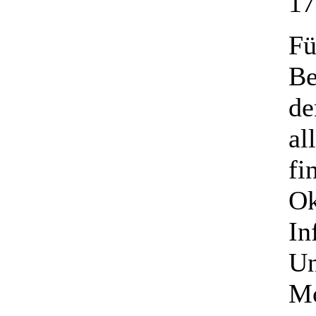
17
Fü
Be
de
all
fi
Ok
In
Un
Mo