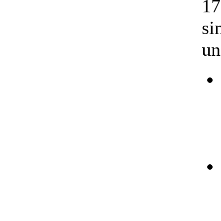
17
si
un