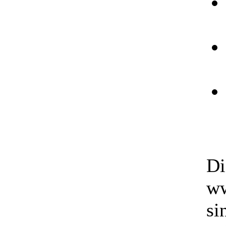
Di
ww
si