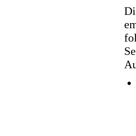
D
em
fo
Se
Au