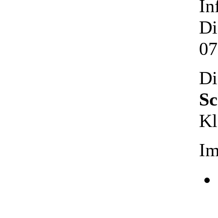
In
Di
07
Di
Sc
Kl
Im