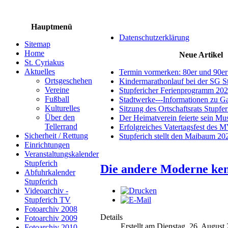
Hauptmenü
Datenschutzerklärung
Sitemap
Home
Neue Artikel
St. Cyriakus
Aktuelles
Termin vormerken: 80er und 90er
Ortsgeschehen
Kindermarathonlauf bei der SG S
Vereine
Stupfericher Ferienprogramm 20
Fußball
Stadtwerke---Informationen zu G
Kulturelles
Sitzung des Ortschaftsrats Stupfe
Über den
Der Heimatverein feierte sein M
Tellerrand
Erfolgreiches Vatertagsfest des 
Sicherheit / Rettung
Stupferich stellt den Maibaum 20
Einrichtungen
Veranstaltungskalender
Stupferich
Die andere Moderne ke
Abfuhrkalender
Stupferich
Videoarchiv -
Stupferich TV
Fotoarchiv 2008
Details
Fotoarchiv 2009
Erstellt am Dienstag, 26. August
Fotoarchiv 2010