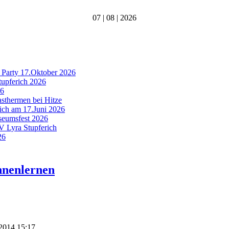
07 | 08 | 2026
 Party 17.Oktober 2026
tupferich 2026
26
asthermen bei Hitze
rich am 17.Juni 2026
useumsfest 2026
MV Lyra Stupferich
26
nnenlernen
 2014 15:17