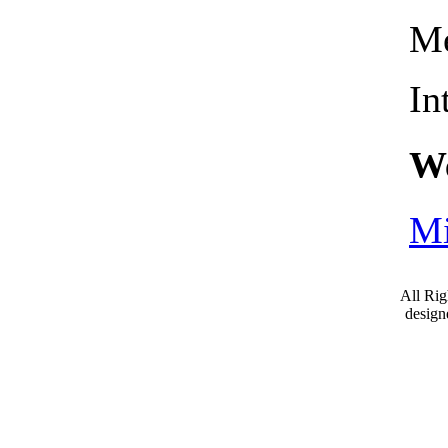
Me
In
We
Mi
All Ri
desig