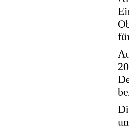
Ei
Ob
fü
Au
20
De
be
Di
un