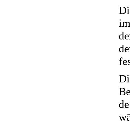
Di
im
de
de
fe
Di
Be
de
wä