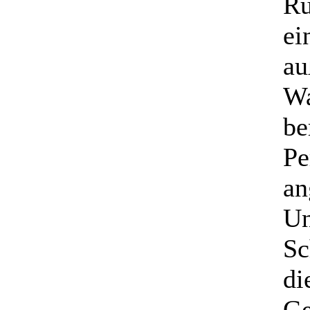
Rü
ei
au
Wa
be
Pe
an
Un
Sc
di
Ge