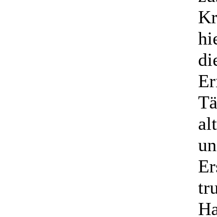
Kr
hi
di
Er
Tä
al
un
Er
tr
Ha