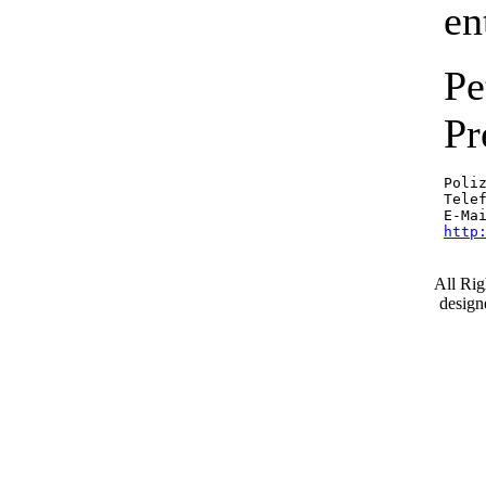
en
Pe
Pr
Poliz
Telef
E-Ma
http
All Ri
desig