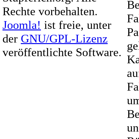
Be
Rechte vorbehalten.
Fa
Joomla!
ist freie, unter
Pa
der
GNU/GPL-Lizenz
ge
veröffentlichte Software.
Ka
au
Fa
um
Be
un