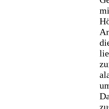
mi
Hö
An
di
li
zu
al
um
Da
zu