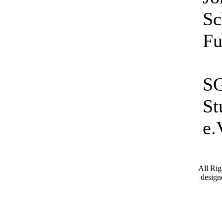
Sc
Fu
SG
St
e.
All Ri
desig