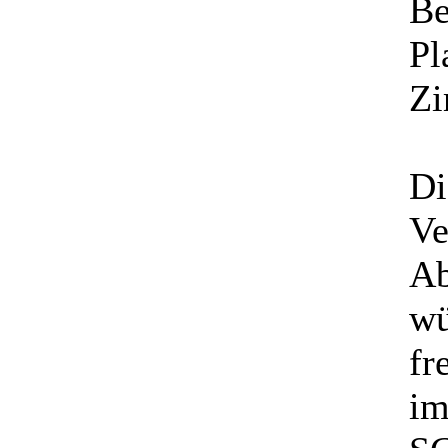
Be
Pl
Zi
Di
Ve
Ab
wü
fr
im