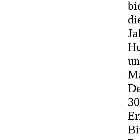
bi
di
Ja
He
un
Ma
De
30
Er
Bi