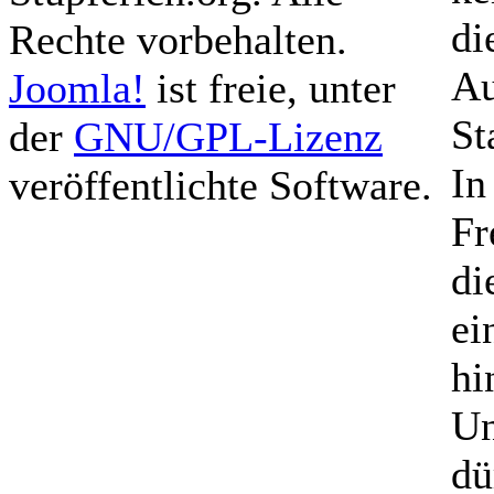
di
Rechte vorbehalten.
Au
Joomla!
ist freie, unter
St
der
GNU/GPL-Lizenz
In
veröffentlichte Software.
Fr
di
ei
hi
Un
dü