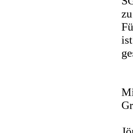
SG
zu
Fü
is
ge
Mi
Gr
Jö