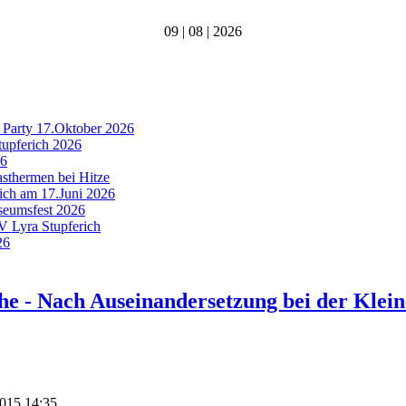
09 | 08 | 2026
 Party 17.Oktober 2026
tupferich 2026
26
asthermen bei Hitze
rich am 17.Juni 2026
useumsfest 2026
MV Lyra Stupferich
26
 - Nach Auseinandersetzung bei der Klein
2015 14:35