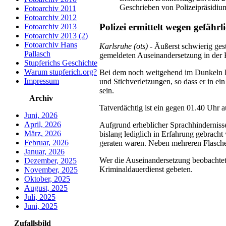
Geschrieben von Polizeipräsidiu
Fotoarchiv 2011
Fotoarchiv 2012
Polizei ermittelt wegen gefäh
Fotoarchiv 2013
Fotoarchiv 2013 (2)
Fotoarchiv Hans
Karlsruhe (ots)
- Äußerst schwierig gest
Pallasch
gemeldeten Auseinandersetzung in der K
Stupferichs Geschichte
Warum stupferich.org?
Bei dem noch weitgehend im Dunkeln li
Impressum
und Stichverletzungen, so dass er in e
sein.
Archiv
Tatverdächtig ist ein gegen 01.40 Uhr
Juni, 2026
April, 2026
Aufgrund erheblicher Sprachhindernisse
März, 2026
bislang lediglich in Erfahrung gebrach
Februar, 2026
geraten waren. Neben mehreren Flasche
Januar, 2026
Wer die Auseinandersetzung beobachtet
Dezember, 2025
Kriminaldauerdienst gebeten.
November, 2025
Oktober, 2025
August, 2025
Juli, 2025
Juni, 2025
Zufallsbild