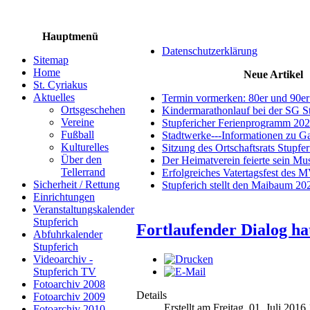
Hauptmenü
Datenschutzerklärung
Sitemap
Home
Neue Artikel
St. Cyriakus
Aktuelles
Termin vormerken: 80er und 90er
Ortsgeschehen
Kindermarathonlauf bei der SG S
Vereine
Stupfericher Ferienprogramm 20
Fußball
Stadtwerke---Informationen zu G
Kulturelles
Sitzung des Ortschaftsrats Stupfe
Über den
Der Heimatverein feierte sein M
Tellerrand
Erfolgreiches Vatertagsfest des 
Sicherheit / Rettung
Stupferich stellt den Maibaum 20
Einrichtungen
Veranstaltungskalender
Stupferich
Fortlaufender Dialog ha
Abfuhrkalender
Stupferich
Videoarchiv -
Stupferich TV
Fotoarchiv 2008
Details
Fotoarchiv 2009
Erstellt am Freitag, 01. Juli 2016
Fotoarchiv 2010