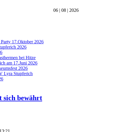
06 | 08 | 2026
 Party 17.Oktober 2026
tupferich 2026
26
asthermen bei Hitze
rich am 17.Juni 2026
useumsfest 2026
MV Lyra Stupferich
26
t sich bewährt
 13:21