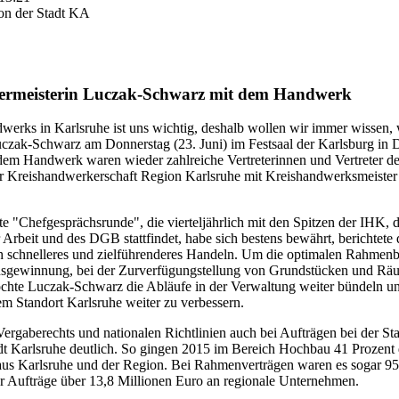
on der Stadt KA
germeisterin Luczak-Schwarz mit dem Handwerk
dwerks in Karlsruhe ist uns wichtig, deshalb wollen wir immer wissen,
uczak-Schwarz am Donnerstag (23. Juni) im Festsaal der Karlsburg in D
t dem Handwerk waren wieder zahlreiche Vertreterinnen und Vertreter
er Kreishandwerkerschaft Region Karlsruhe mit Kreishandwerksmeister 
rte "Chefgesprächsrunde", die vierteljährlich mit den Spitzen der IHK
Arbeit und des DGB stattfindet, habe sich bestens bewährt, berichtete d
ch schnelleres und zielführenderes Handeln. Um die optimalen Rahme
hsgewinnung, bei der Zurverfügungstellung von Grundstücken und Räu
öchte Luczak-Schwarz die Abläufe in der Verwaltung weiter bündeln und
m Standort Karlsruhe weiter zu verbessern.
rgaberechts und nationalen Richtlinien auch bei Aufträgen bei der St
Stadt Karlsruhe deutlich. So gingen 2015 im Bereich Hochbau 41 Prozen
aus Karlsruhe und der Region. Bei Rahmenverträgen waren es sogar 95 
er Aufträge über 13,8 Millionen Euro an regionale Unternehmen.