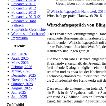
Geschrieben von Presseinformati
Fotoarchiv 2011
Fotoarchiv 2012
Fotoarchiv 2013
Wirtschaftsgespräch Handwerk 2016
Fotoarchiv 2013 (2)
Fotoarchiv Hans
Wirtschaftsgespräch von Bür
Pallasch
Stupferichs Geschichte
Warum stupferich.org?
„Der Erhalt eines leistungsfähigen Han
Impressum
versicherte Bürgermeisterin Gabriele L
stattfindenden Wirtschaftsgespräch mi
Archiv
ihrem Präsidenten Joachim Wohlfeil, d
Handwerksinnungen gefolgt.
Juni, 2026
April, 2026
Die vor einem Jahr zusätzlich eingefüh
März, 2026
Kreishandwerkerschaft, der Agentur für 
Februar, 2026
fortlaufende Dialog ermögliche ein no
Januar, 2026
schaffen und es etwa bei der Nachwuc
Dezember, 2025
Technologietransfer zu unterstützen, m
November, 2025
die Zufriedenheit des Handwerks mit de
Oktober, 2025
August, 2025
Dass regionale Unternehmen trotz EU-Ve
Juli, 2025
ein Blick in die Vergabestatistik der 
Juni, 2025
von rund 23,7 Million Euro an Firmen 
Euro). Im Tiefbau gingen 43 Prozent d
Zufallsbild