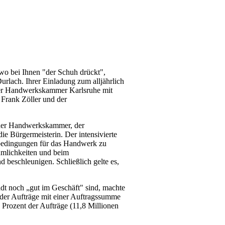
 wo bei Ihnen "der Schuh drückt",
urlach. Ihrer Einladung zum alljährlich
 der Handwerkskammer Karlsruhe mit
Frank Zöller und der
, der Handwerkskammer, der
ie Bürgermeisterin. Der intensivierte
nbedingungen für das Handwerk zu
mlichkeiten und beim
 beschleunigen. Schließlich gelte es,
adt noch „gut im Geschäft" sind, machte
t der Aufträge mit einer Auftragssumme
Prozent der Aufträge (11,8 Millionen