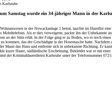
m Karlsruhe
zum Samstag wurde ein 34-jähriger Mann in der Karlsr
Wohnanwesen in der Nowackanlage 1 betrat, tauchte im Hausflur eine
s Mobiltelefons. Als er dies verweigerte, packte ihn der Unbekannte 
 an der Stirn erlitt. In der Folge ging er zu Boden, wo er noch einen
n zu kommen, das der Geschädigte in der Hosentasche hatte. Nachdem d
der Mann das Haus und entfernte sich in unbekannte Richtung. Er kann
nkle kurze Haare, südländische Erscheinung. Bekleidet war er mit ein
mmt der Kriminaldauerdienst Karlsruhe unter der Telefonnummer 0721