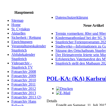
Hauptmenü
Datenschutzerklärung
Sitemap
Home
Neue Artikel
St. Cyriakus
Aktuelles
Termin vormerken: 80er und 90er
Sicherheit / Rettung
Kindermarathonlauf bei der SG S
Einrichtungen
Stupfericher Ferienprogramm 20
Veranstaltungskalender
Stadtwerke---Informationen zu G
Stupferich
Sitzung des Ortschaftsrats Stupfe
Abfuhrkalender
Der Heimatverein feierte sein M
Stupferich
Erfolgreiches Vatertagsfest des 
Videoarchiv -
Stupferich stellt den Maibaum 20
Stupferich TV
Fotoarchiv 2008
Fotoarchiv 2009
POL-KA: (KA) Karlsruhe
Fotoarchiv 2010
Fotoarchiv 2011
Fotoarchiv 2012
Fotoarchiv 2013
Fotoarchiv 2013 (2)
Details
Fotoarchiv Hans
Erstellt am Samstag, 11. Juli 201
Pallasch