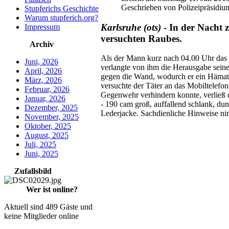
Geschrieben von Polizeipräsidiu
Stupferichs Geschichte
Warum stupferich.org?
Karlsruhe (ots)
- In der Nacht 
Impressum
versuchten Raubes.
Archiv
Als der Mann kurz nach 04.00 Uhr das 
Juni, 2026
verlangte von ihm die Herausgabe seine
April, 2026
gegen die Wand, wodurch er ein Hämatom
März, 2026
versuchte der Täter an das Mobiltelefo
Februar, 2026
Gegenwehr verhindern konnte, verließ 
Januar, 2026
- 190 cam groß, auffallend schlank, du
Dezember, 2025
Lederjacke. Sachdienliche Hinweise ni
November, 2025
Oktober, 2025
August, 2025
Juli, 2025
Juni, 2025
Zufallsbild
Wer ist online?
Aktuell sind 489 Gäste und
keine Mitglieder online