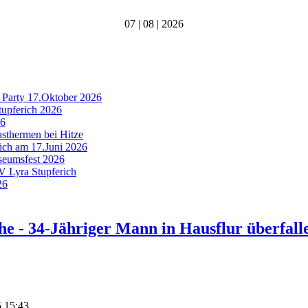
07 | 08 | 2026
 Party 17.Oktober 2026
tupferich 2026
26
asthermen bei Hitze
rich am 17.Juni 2026
useumsfest 2026
MV Lyra Stupferich
26
 - 34-Jähriger Mann in Hausflur überfall
5 15:43